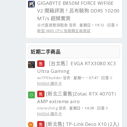
GIGABYTE B850M FORCE WIFI6E
V2 開箱評測！呂布騎狗 DDR5 10200
MT/s 超頻實測
古代靈異雙頭戰象 發表
星期日，19:12
回覆 0
新型 AMD CPU 及相關主板測試
近期二手商品
［台北售］EVGA RTX3080 XC3
售
Ultra Gaming
wcTPEbuilder 發表
星期一，07:47
回覆 0
NVIDIA 顯示卡
[新北三重售]Zotac RTX 4070Ti
售
O
AMP extreme airo
olaneching 發表
星期日，14:38
回覆 0
NVIDIA 顯示卡
[新北售] TP-Link Deco X10 (2入)
售