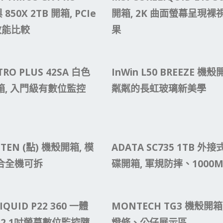
與 850X 2TB 開箱, PCIe
開箱, 2K 曲面螢幕呈現裸視
0 效能比較
果
TRO PLUS 42SA 白色
InWin L50 BREEZE 機
, 入門級有數位監控
粼粼的長虹玻璃新美學
TEN (點) 機殼開箱, 模
ADATA SC735 1TB 外接式
合全機可拆
碟開箱, 軍規防摔、1000M
IQUID P22 360 一體
MONTECH TG3 機殼開箱
 2.1吋螢幕數位監控隨
燈條、公仔展示區