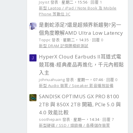
Joyist 發表
星期二，15:56
回覆 1
新型 Laptop / iPad / Note Book 及 Mobile
Phone 等數位 3C
是劃蛇添足?還是超頻界新趨勢?另一
個角度瞭解AMD Ultra Low Latency
Toppc 發表
星期二，14:35
回覆 0
新型 DRAM 記憶體模組測試
HyperX Cloud Earbuds II耳道式電
J
競耳機-經典產品再進化，千元內輕鬆
入主
johnuahuang 發表
星期一，07:46
回覆 0
新型 Audio 裝置 / Speaker 影音播放設備
SANDISK OPTIMUS GX PRO 8100
2TB 與 850X 2TB 開箱, PCIe 5.0 與
4.0 效能比較
soothepain 發表
星期一，14:34
回覆 7
新型硬碟 / SSD / 燒錄機 / 各種儲存裝置