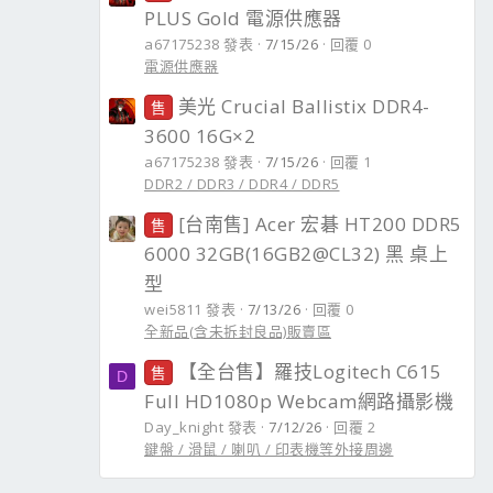
PLUS Gold 電源供應器
a67175238 發表
7/15/26
回覆 0
電源供應器
美光 Crucial Ballistix DDR4-
售
3600 16G×2
a67175238 發表
7/15/26
回覆 1
DDR2 / DDR3 / DDR4 / DDR5
[台南售] Acer 宏碁 HT200 DDR5
售
6000 32GB(16GB2@CL32) 黑 桌上
型
wei5811 發表
7/13/26
回覆 0
全新品(含未拆封良品)販賣區
【全台售】羅技Logitech C615
售
D
Full HD1080p Webcam網路攝影機
Day_knight 發表
7/12/26
回覆 2
鍵盤 / 滑鼠 / 喇叭 / 印表機等外接周邊