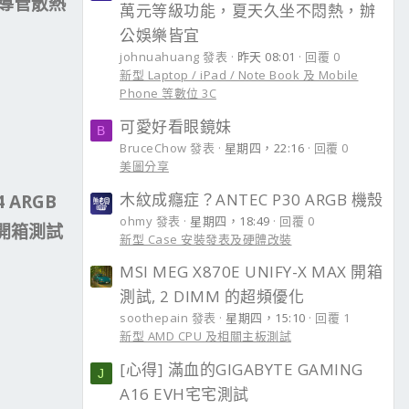
塔6導管散熱
萬元等級功能，夏天久坐不悶熱，辦
公娛樂皆宜
johnuahuang 發表
昨天 08:01
回覆 0
新型 Laptop / iPad / Note Book 及 Mobile
Phone 等數位 3C
可愛好看眼鏡妹
B
BruceChow 發表
星期四，22:16
回覆 0
美圖分享
木紋成癮症？ANTEC P30 ARGB 機殼
4 ARGB
ohmy 發表
星期四，18:49
回覆 0
) 開箱測試
新型 Case 安裝發表及硬體改裝
MSI MEG X870E UNIFY-X MAX 開箱
測試, 2 DIMM 的超頻優化
soothepain 發表
星期四，15:10
回覆 1
新型 AMD CPU 及相關主板測試
[心得] 滿血的GIGABYTE GAMING
J
A16 EVH宅宅測試