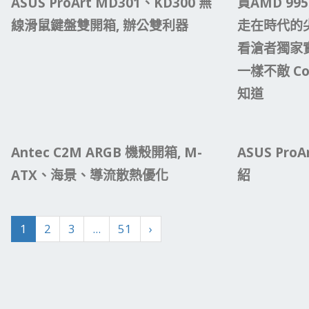
ASUS ProArt MD301、KD300 無
買AMD 9950
線滑鼠鍵盤雙開箱, 辦公雙利器
走在時代的
看滄者獨家實
一樣不敵 Co
知道
Antec C2M ARGB 機殼開箱, M-
ASUS Pro
ATX、海景、導流散熱優化
紹
1
2
3
...
51
›