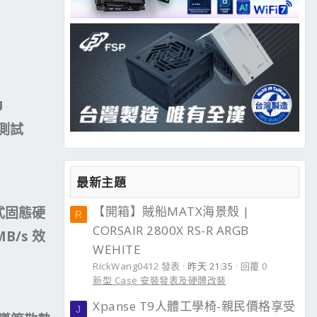
U
箱測試
最新主題
【開箱】賊船MATX海景殼 |
接式固態硬
R
CORSAIR 2800X RS-R ARGB
MB/s 效
WEHITE
RickWang0412 發表
昨天 21:35
回覆 0
新型 Case 安裝發表及硬體改裝
Xpanse T9人體工學椅-親民價格享受
J