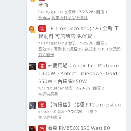
全新
huangguosung 發表
7/27/26
回覆 1
全新品(含未拆封良品)販賣區
TP-Link Deco X10(2入) 全新 工
售
程剩料 可店到店 免運費
huangguosung 發表
7/25/26
回覆 2
音效卡 / 陣列卡 / 網路卡 / 電視卡 / USB 卡及所
有介面卡
未使用過：Antec hcp Platinum
售
1300W、Antect Truepower Gold
550W、台達電450W
wcTPEbuilder 發表
7/23/26
回覆 2
電源供應器
【南投售】 北極 P12 pro pst co
售
kkkokkk0 發表
7/20/26
回覆 0
氣冷散熱裝置
海盜 RM850X 850 Watt 80
售