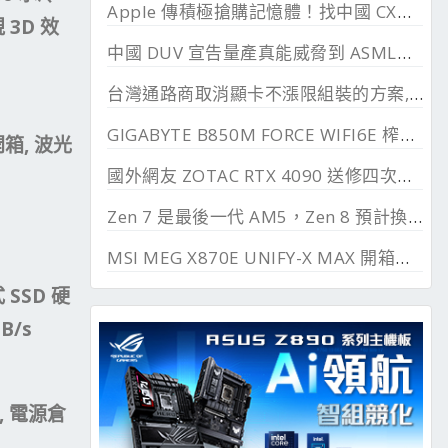
Apple 傳積極搶購記憶體！找中國 CXMT 談價格碰壁
 3D 效
中國 DUV 宣告量產真能威脅到 ASML？外媒稱相差甚遠
台灣通路商取消顯卡不漲限組裝的方案, 直漲 20~45%
GIGABYTE B850M FORCE WIFI6E 榨乾長鑫24G DDR
殼開箱, 波光
國外網友 ZOTAC RTX 4090 送修四次最後換來 RTX 5090
Zen 7 是最後一代 AM5，Zen 8 預計換上 AM6 支援 DDR6、PCIe 6.0
MSI MEG X870E UNIFY-X MAX 開箱測試, 2 DIMM 的超頻優化
 SSD 硬
B/s
, 電源倉