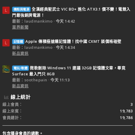
全漢經典聖武士 VIC BD+ 進化 ATX3.1 價不變！電競入
機殼與電源
L
門最強銅牌電源！
最新：laudmankimo
今天 14:42
業界新聞
Apple 傳積極搶購記憶體！找中國 CXMT 談價格碰壁
記憶體
L
最新：laudmankimo
今天 14:34
新品資訊
微軟刪除 Windows 11 建議 32GB 記憶體文章，畢竟
電玩/軟體
Surface 最入門只 8GB
最新：soothepain
今天 11:13
新品資訊
線上統計
線上會員
3
線上來賓
19,783
會員總計
19,786
包含隱身會員的總數。