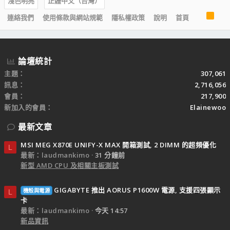
淺色明亮
正體中文（台灣）
R
連絡我們
使用條款與網站規範
隱私權政策
說明
首頁
S
S
論壇統計
主題
307,061
訊息
2,716,056
會員
217,900
新加入的會員
Elainewoo
最新文章
MSI MEG X870E UNIFY-X MAX 開箱測試, 2 DIMM 的超頻優化
L
最新：laudmankimo
31 分鐘前
新型 AMD CPU 及相關主板測試
GIGABYTE 推出 AORUS P1600W 電源, 支援四張顯示
機殼與電源
L
卡
最新：laudmankimo
今天 14:57
新品資訊