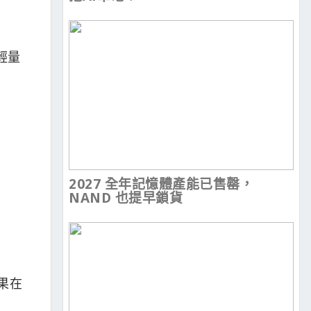
當輕量
2027 全年記憶體產能已售罄，
NAND 也提早鎖貨
。
果在