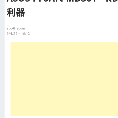
利器
soothepain
6/4/26，16:12