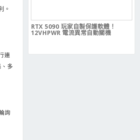
利。
RTX 5090 玩家自製保護軟體！
12VHPWR 電流異常自動關機
行連
集、多
變輪詢