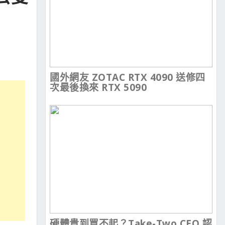
國外網友 ZOTAC RTX 4090 送修四
次最後換來 RTX 5090
硬體貴到買不起？Take-Two CEO 認