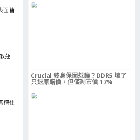
表面皆
似翹
Crucial 終身保固惹議？DDR5 壞了
只退原購價，但僅剩市價 17%
溝槽往