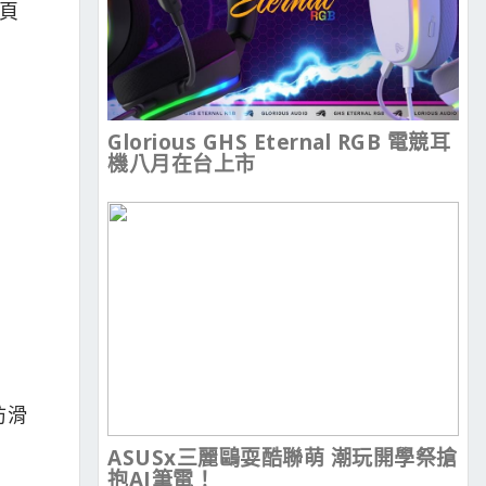
長頁
Glorious GHS Eternal RGB 電競耳
機八月在台上市
防滑
ASUSx三麗鷗耍酷聯萌 潮玩開學祭搶
抱AI筆電！