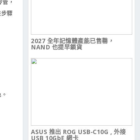
水冷管，
裝步驟
2027 全年記憶體產能已售罄，
NAND 也提早鎖貨
色。
ASUS 推出 ROG USB-C10G , 外接
USB 10GbE 網卡