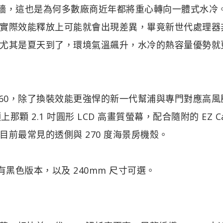
度牆，這也是為何多數廠商近年都將重心轉向一體式水冷
實際效能釋放上可能就會出現差異，畢竟新世代處理器
尤其是夏天到了，環境氣溫飆升，水冷的熱容量優勢就
 P22 360，除了換裝效能更強悍的新一代幫浦與專門對應高
那顆 2.1 吋圓形 LCD 高畫質螢幕，配合隨附的 EZ C
前最常見的透側與 270 度海景房機殼。
版，也有黑色版本，以及 240mm 尺寸可選。