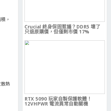
面積，
Crucial 終身保固惹議？DDR5 壞了
只退原購價，但僅剩市價 17%
效散熱
RTX 5090 玩家自製保護軟體！
12VHPWR 電流異常自動關機