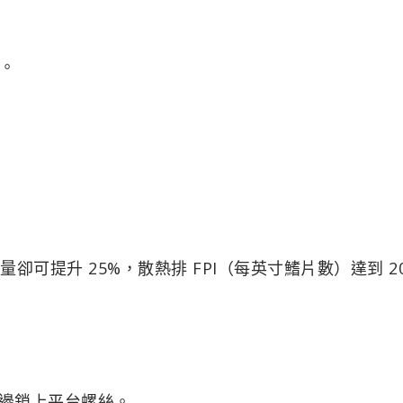
。
量卻可提升 25%，散熱排 FPI（每英寸鰭片數）達到 2
四邊鎖上平台螺絲。