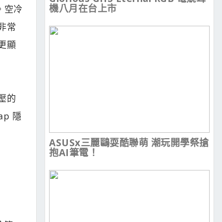
機八月在台上市
。空冷
非常
更顯
風壓的
ap 隱
ASUSx三麗鷗耍酷聯萌 潮玩開學祭搶
抱AI筆電！