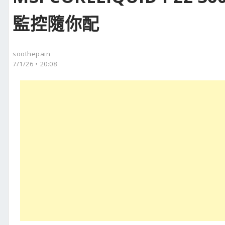
監控隨你配
soothepain
7/1/26，20:08