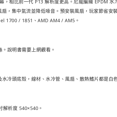
解析度螢幕，相比前一代 P13 解析度更高。尼龍編織 EPDM 
 靜音風扇，集中氣流並降低噪音。預安裝風扇，玩家節省安
00 / 1851、AMD AM4 / AM5。
螺絲。說明書需要上網觀看。
以及水冷頭底殼，線材、水冷管、風扇、散熱鰭片都是白
解析度 540×540。