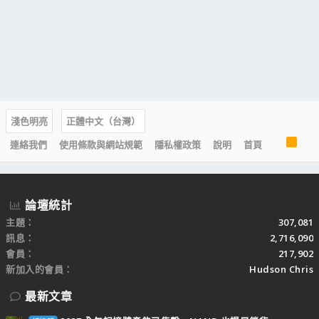
淺色明亮
正體中文（台灣）
R
連絡我們
使用條款與網站規範
隱私權政策
說明
首頁
S
S
論壇統計
主題
307,081
訊息
2,716,090
會員
217,902
新加入的會員
Hudson Chris
最新文章