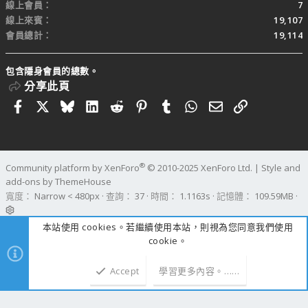
線上會員
7
線上來賓
19,107
會員總計
19,114
包含隱身會員的總數。
分享此頁
Facebook
X
Bluesky
LinkedIn
Reddit
Pinterest
Tumblr
WhatsApp
電子郵件
連結
®
Community platform by XenForo
© 2010-2025 XenForo Ltd.
|
Style and
add-ons by ThemeHouse
寬度
查詢
37
時間
1.1163s
記憶體
109.59MB
本站使用 cookies。若繼續使用本站，則視為您同意我們使用
cookie。
Accept
學習更多內容。……
上方
下方