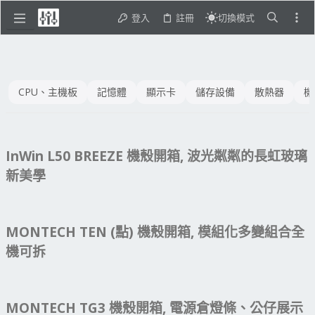
登入
註冊
切換模式
CPU、主機板
記憶體
顯示卡
儲存設備
散熱器
機
InWin L50 BREEZE 機殼開箱, 波光粼粼的長虹玻璃
新美學
MONTECH TEN (點) 機殼開箱, 模組化多變組合全
機可拆
MONTECH TG3 機殼開箱, 電源倉燈條、公仔展示