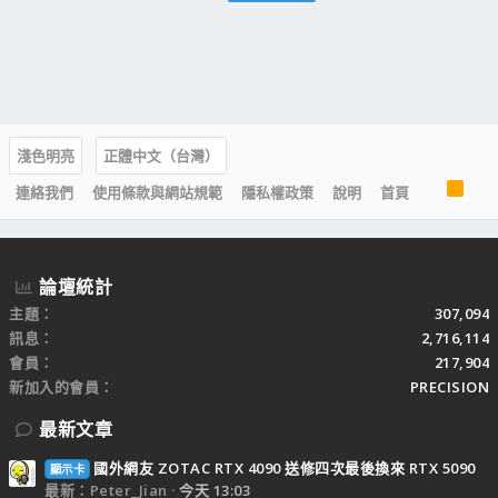
淺色明亮
正體中文（台灣）
R
連絡我們
使用條款與網站規範
隱私權政策
說明
首頁
S
S
論壇統計
主題
307,094
訊息
2,716,114
會員
217,904
新加入的會員
PRECISION
最新文章
國外網友 ZOTAC RTX 4090 送修四次最後換來 RTX 5090
顯示卡
最新：Peter_Jian
今天 13:03