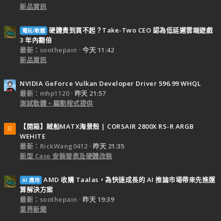
新品資訊
硬體貴到買不起？Take-Two CEO 認為低延遲雲端遊戲
電玩/軟體
3 年內翻倍
最新：soothepain
今天 11:42
新品資訊
NVIDIA GeForce Vulkan Developer Driver 596.99 WHQL
最新：mhp1120
昨天 21:57
測試軟體、驅動程式提供
【開箱】賊船MATX海景殼 | CORSAIR 2800X RS-R ARGB
R
WEHITE
最新：RickWang0412
昨天 21:35
新型 Case 安裝發表及硬體改裝
AMD 收購 Taalas，為快速成長的 AI 推論市場帶來先進運
AI 應用
算解決方案
最新：soothepain
昨天 19:39
業界新聞