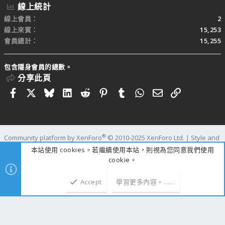
線上統計
線上會員
2
線上來賓
15,253
會員總計
15,255
包含隱身會員的總數。
分享此頁
Facebook
X
Bluesky
LinkedIn
Reddit
Pinterest
Tumblr
WhatsApp
電子郵件
連結
®
Community platform by XenForo
© 2010-2025 XenForo Ltd.
|
Style and
add-ons by ThemeHouse
本站使用 cookies。若繼續使用本站，則視為您同意我們使用
寬度
查詢
12
時間
0.3070s
記憶體
25.32MB
cookie。
Accept
學習更多內容。……
上方
下方