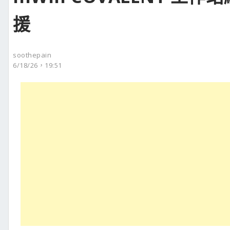
援
soothepain
6/18/26，19:51