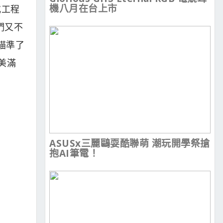
機八月在台上市
或工程
們又不
是瞄準了
美滿
ASUSx三麗鷗耍酷聯萌 潮玩開學祭搶
抱AI筆電！