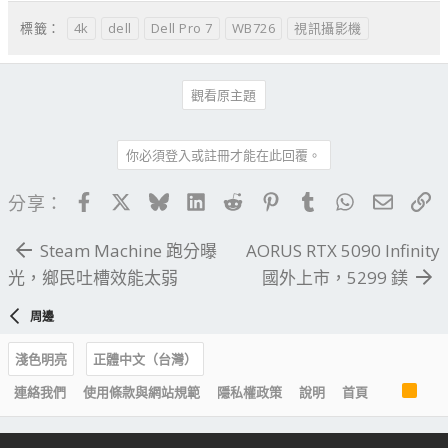
4k
dell
Dell Pro 7
WB726
視訊攝影機
標籤：
觀看原主題
你必須登入或註冊才能在此回覆。
Facebook
X
Bluesky
LinkedIn
Reddit
Pinterest
Tumblr
WhatsApp
電子郵
連
分享：
Steam Machine 跑分曝
AORUS RTX 5090 Infinity
光，鄉民吐槽效能太弱
國外上市，5299 鎂
周邊
淺色明亮
正體中文（台灣）
R
連絡我們
使用條款與網站規範
隱私權政策
說明
首頁
S
S