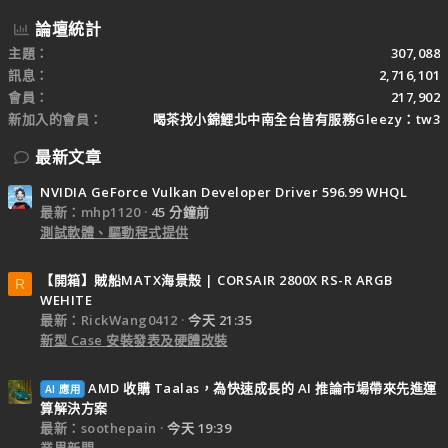
論壇統計
主題
307,088
訊息
2,716,101
會員
217,902
新加入的會員
喝茶找小錦鯉北中南全台皆有服務Gleezy：tw3
最新文章
NVIDIA GeForce Vulkan Developer Driver 596.99 WHQL
最新：mhp1120
45 分鐘前
測試軟體、驅動程式提供
【開箱】賊船MATX海景殼 | CORSAIR 2800X RS-R ARGB
R
WEHITE
最新：RickWang0412
今天 21:35
新型 Case 安裝發表及硬體改裝
AMD 收購 Taalas，為快速成長的 AI 推論市場帶來先進運
AI 應用
算解決方案
最新：soothepain
今天 19:39
業界新聞