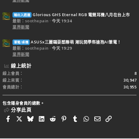
Glorious GHS Eternal RGB 電競耳機八月在台上市
輸出入週邊
最新：soothepain
今天 19:34
業界新聞
ASUSx三麗鷗耍酷聯萌 潮玩開學祭搶抱AI筆電！
筆電/桌機
最新：soothepain
今天 19:29
業界新聞
線上統計
線上會員
8
線上來賓
30,947
會員總計
30,955
包含隱身會員的總數。
分享此頁
Facebook
X
Bluesky
LinkedIn
Reddit
Pinterest
Tumblr
WhatsApp
電子郵件
連結