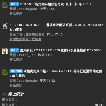
RTX 5090 各式綑綁組合包再現, 買卡+卡+板+CPU
顯示卡
最新：soothepain
今天 10:55
新品資訊
XPG TRITON II 360SE 一體式水冷開箱評測：AMD R9 9950X3D2
壓力實測
最新：古代靈異雙頭戰象
昨天 17:40
新型散熱裝置 / 散熱膏
國外網友 ZOTAC RTX 4090 送修四次最後換來 RTX 5090
顯示卡
最新：Peter_Jian
昨天 13:03
新品資訊
硬體貴到買不起？Take-Two CEO 認為低延遲雲端遊戲
電玩/軟體
3 年內翻倍
最新：soothepain
昨天 11:42
新品資訊
線上統計
線上會員
4
線上來賓
20,518