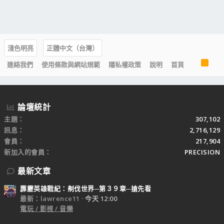
淺色明亮
正體中文（台灣）
R
連絡我們
使用條款與網站規範
隱私權政策
說明
首頁
S
S
論壇統計
主題
307,102
訊息
2,716,129
會員
217,904
新加入的會員
PRECISION
最新文章
霹靂英雄戰紀：刜伐世界─第３９章─搶先看
最新：lawrence11
今天 12:00
電玩 / 影視 / 音樂