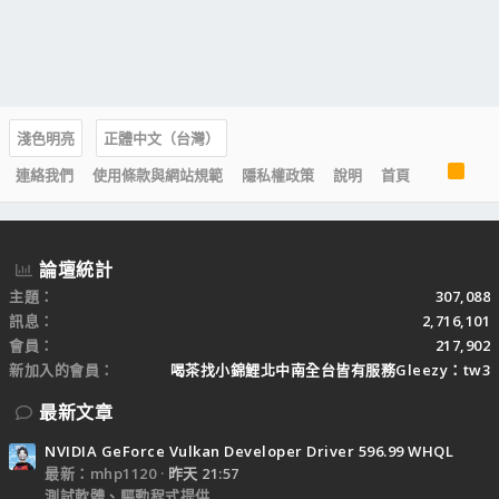
淺色明亮
正體中文（台灣）
R
連絡我們
使用條款與網站規範
隱私權政策
說明
首頁
S
S
論壇統計
主題
307,088
訊息
2,716,101
會員
217,902
新加入的會員
喝茶找小錦鯉北中南全台皆有服務Gleezy：tw3
最新文章
NVIDIA GeForce Vulkan Developer Driver 596.99 WHQL
最新：mhp1120
昨天 21:57
測試軟體、驅動程式提供