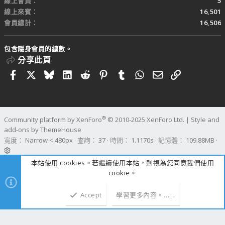
線上會員
5
線上來賓
16,501
會員總計
16,506
包含隱身會員的總數。
分享此頁
Facebook
X
Bluesky
LinkedIn
Reddit
Pinterest
Tumblr
WhatsApp
電子郵件
連結
®
Community platform by XenForo
© 2010-2025 XenForo Ltd.
|
Style and
add-ons by ThemeHouse
寬度
查詢
37
時間
1.1170s
記憶體
109.88MB
本站使用 cookies。若繼續使用本站，則視為您同意我們使用
cookie。
Accept
學習更多內容。……
上方
下方