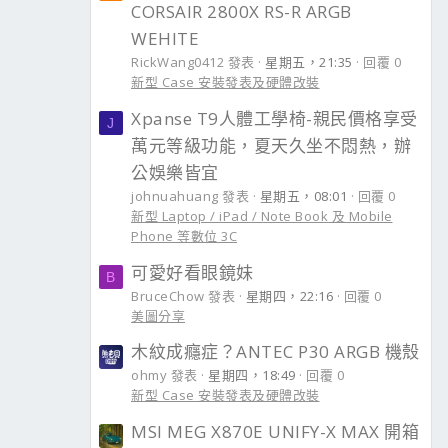
CORSAIR 2800X RS-R ARGB
WEHITE
RickWang0412 發表
星期五，21:35
回覆 0
新型 Case 安裝發表及硬體改裝
Xpanse T9人體工學椅-親民價格享受
J
萬元等級功能，夏天久坐不悶熱，辦
公娛樂皆宜
johnuahuang 發表
星期五，08:01
回覆 0
新型 Laptop / iPad / Note Book 及 Mobile
Phone 等數位 3C
可愛好看眼鏡妹
B
BruceChow 發表
星期四，22:16
回覆 0
美圖分享
木紋成癮症？ANTEC P30 ARGB 機殼
ohmy 發表
星期四，18:49
回覆 0
新型 Case 安裝發表及硬體改裝
MSI MEG X870E UNIFY-X MAX 開箱