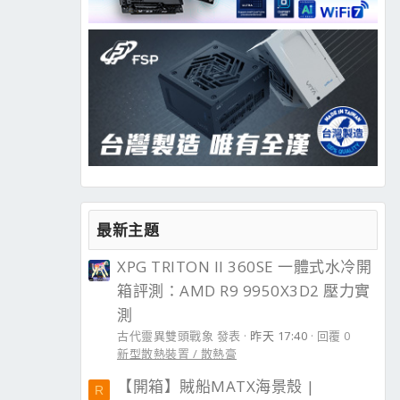
最新主題
XPG TRITON II 360SE 一體式水冷開
箱評測：AMD R9 9950X3D2 壓力實
測
古代靈異雙頭戰象 發表
昨天 17:40
回覆 0
新型散熱裝置 / 散熱膏
【開箱】賊船MATX海景殼 |
R