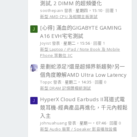
測試, 2 DIMM 的超頻優化
soothepain 發表
星期四，15:10
回覆 1
新型 AMD CPU 及相關主板測試
[心得] 滿血的GIGABYTE GAMING
J
A16 EVH宅宅測試
Joyist 發表
星期二，15:56
回覆 1
新型 Laptop / iPad / Note Book 及 Mobile
Phone 等數位 3C
是劃蛇添足?還是超頻界新趨勢?另一
個角度瞭解AMD Ultra Low Latency
Toppc 發表
星期二，14:35
回覆 0
新型 DRAM 記憶體模組測試
HyperX Cloud Earbuds II耳道式電
J
競耳機-經典產品再進化，千元內輕鬆
入主
johnuahuang 發表
星期一，07:46
回覆 0
新型 Audio 裝置 / Speaker 影音播放設備