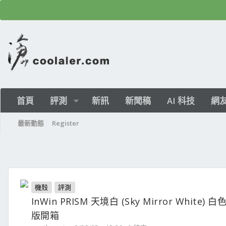
首頁
評測
新訊
新聞稿
AI 科技
網
最新動態
Register
機殼
評測
InWin PRISM 天境白 (Sky Mirror White) 白
版開箱