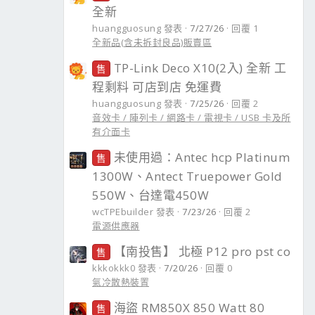
全新
huangguosung 發表
7/27/26
回覆 1
全新品(含未拆封良品)販賣區
TP-Link Deco X10(2入) 全新 工
售
程剩料 可店到店 免運費
huangguosung 發表
7/25/26
回覆 2
音效卡 / 陣列卡 / 網路卡 / 電視卡 / USB 卡及所
有介面卡
未使用過：Antec hcp Platinum
售
1300W、Antect Truepower Gold
550W、台達電450W
wcTPEbuilder 發表
7/23/26
回覆 2
電源供應器
【南投售】 北極 P12 pro pst co
售
kkkokkk0 發表
7/20/26
回覆 0
氣冷散熱裝置
海盜 RM850X 850 Watt 80
售