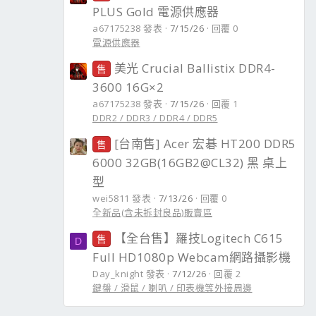
PLUS Gold 電源供應器
a67175238 發表
7/15/26
回覆 0
電源供應器
美光 Crucial Ballistix DDR4-
售
3600 16G×2
a67175238 發表
7/15/26
回覆 1
DDR2 / DDR3 / DDR4 / DDR5
[台南售] Acer 宏碁 HT200 DDR5
售
6000 32GB(16GB2@CL32) 黑 桌上
型
wei5811 發表
7/13/26
回覆 0
全新品(含未拆封良品)販賣區
【全台售】羅技Logitech C615
售
D
Full HD1080p Webcam網路攝影機
Day_knight 發表
7/12/26
回覆 2
鍵盤 / 滑鼠 / 喇叭 / 印表機等外接周邊