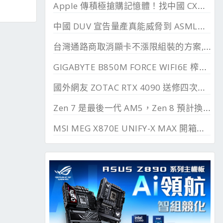
Apple 傳積極搶購記憶體！找中國 CXMT 談價格碰壁
中國 DUV 宣告量產真能威脅到 ASML？外媒稱相差甚遠
台灣通路商取消顯卡不漲限組裝的方案, 直漲 20~45%
GIGABYTE B850M FORCE WIFI6E 榨乾長鑫24G DDR
國外網友 ZOTAC RTX 4090 送修四次最後換來 RTX 5090
Zen 7 是最後一代 AM5，Zen 8 預計換上 AM6 支援 DDR6、PCIe 6.0
MSI MEG X870E UNIFY-X MAX 開箱測試, 2 DIMM 的超頻優化