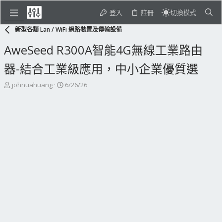
登入
註冊
切換模式
新型各類 Lan / WiFi 網路裝置及傳輸設備
AweSeed R300A智能4G無線工業路由
器-結合工業級應用，中小企業優質選
主
開
johnuahuang
6/26/26
題
始
發
日
起
期
人