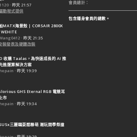
會員總計
120
昨天 21:57
驅動程式提供
包含隱身會員的總數。
ATX海景殼 | CORSAIR 2800X
 WEHITE
Wang0412
昨天 21:35
e 安裝發表及硬體改裝
D 收購 Taalas，為快速成長的 AI 推
先進運算解決方案
epain
昨天 19:39
Glorious GHS Eternal RGB 電競耳
上市
epain
昨天 19:34
SUSx三麗鷗耍酷聯萌 潮玩開學祭搶
epain
昨天 19:29