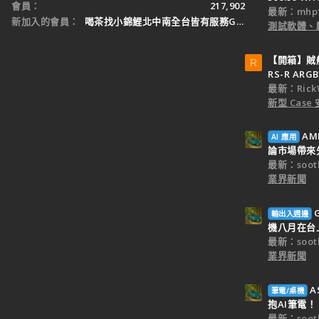
會員
217,902
最新：mhp1
新加入的會員
喝茶找小錦鯉北中南全台皆有服務Gleezy：tw3
測試軟體、
【開箱】賊船M
R
RS-R ARGB
最新：Rick
新型 Cas
AM
AI 應用
論市場帶來
最新：sooth
業界新聞
輸出入週邊
機八月在台
最新：sooth
業界新聞
A
筆電/桌機
抱AI筆電！
最新：sooth