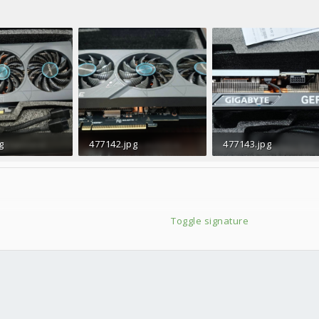
g
477142.jpg
477143.jpg
 · 人氣： 0
175.1 KB · 人氣： 0
303.8 KB · 人氣： 0
Toggle signature