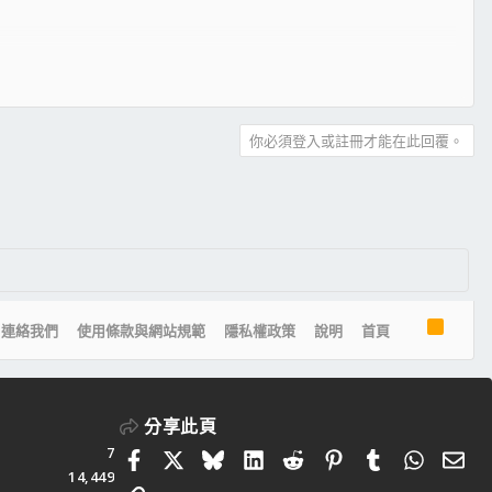
你必須登入或註冊才能在此回覆。
R
連絡我們
使用條款與網站規範
隱私權政策
說明
首頁
S
S
分享此頁
7
Facebook
X
Bluesky
LinkedIn
Reddit
Pinterest
Tumblr
Whats
電
14,449