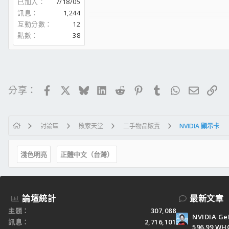
已加入
7/18/05
AUDIOTRAK ProDigy 7.1 XT
LIANLI PC-7FW Sliver
訊息
1,244
Leadex Gold 650W
互動分數
12
LG 27EA33 + DELL 2209WA
點數
38
HTPC:
G3258 @ 4.2G
ASUS Z97-AR
Transcend JETram 4Gx2 ddr3-1333
Facebook
X
Bluesky
LinkedIn
Reddit
Pinterest
Tumblr
WhatsApp
電子郵
連
分享：
GIGA GV-R787OC-2GD
Micron M4 64G
ST1000DM003-1CH162
SilverStone SST-LC17S
討論區
敗家天堂
二手物品販賣
NVIDIA 顯示卡
Cooler Master Silent Pro Gold 450W
LG 47'' 47LM6200
淺色明亮
正體中文（台灣）
論壇統計
最新文章
主題
307,088
NVIDIA Ge
訊息
2,716,101
596.99 WH