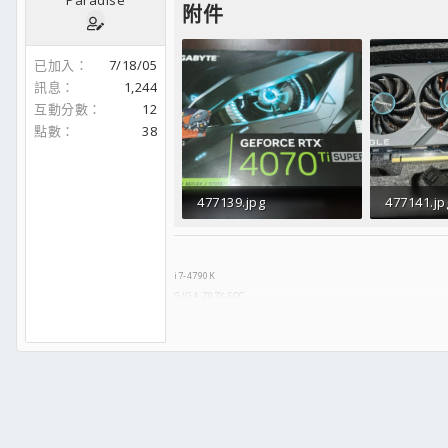
附件
已加入
7/18/05
訊息
1,244
互動分數
12
點數
38
477139.jpg
477141.jp
167.3 KB · 人氣： 0
293.9 KB
i7-4790K
GIGA Z97X-SOC
Transcend JETram 4Gx2 ddr3-1333 Hynix @2400
GTX 970 G1.Gaming
Micron M550 128G
ST1000DM003-1CH162
Lite-on iHAS324
AUDIOTRAK ProDigy 7.1 XT
LIANLI PC-7FW Sliver