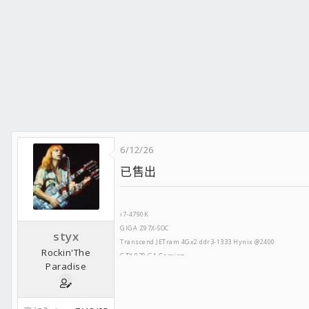
Leadex Gold 650W
LG 27EA33 + DELL 2209WA
HTPC:
G3258 @ 4.2G
ASUS Z97-AR
Transcend JETram 4Gx2 ddr3-1333
GIGA GV-R787OC-2GD
Micron M4 64G
ST1000DM003-1CH162
SilverStone SST-LC17S
6/12/26
Cooler Master Silent Pro Gold 450W
已售出
LG 47'' 47LM6200
i7-4790K
GIGA Z97X-SOC
styx
Transcend JETram 4Gx2 ddr3-1333 Hynix @2400
Rockin'The
GTX 970 G1.Gaming
Paradise
Micron M550 128G
ST1000DM003-1CH162
Lite-on iHAS324