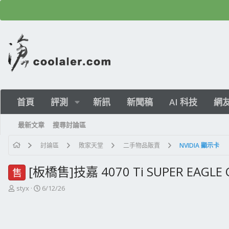
首頁
評測
新訊
新聞稿
AI 科技
網
最新文章
搜尋討論區
討論區
敗家天堂
二手物品販賣
NVIDIA 顯示卡
[板橋售]技嘉 4070 Ti SUPER EAGLE 
售
主
開
styx
6/12/26
題
始
發
日
起
期
人