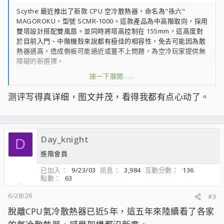
Scythe 最近推出了新款 CPU 空冷散熱器，命名為"孫六"
MAGOROKU，型號 SCMR-1000。這款產品為中高階取向，採用
雙塔設計搭配雙風扇。並同時將塔高控制在 155mm，這高度對
於目前入門、中階機殼來說都有極佳的相容性，免去可能因為散
熱器過高，造成側板可能過近或蓋不上問題，為空冷玩家提供無
障礙的新選擇。
按一下展開……
除了雙塔本體外，孫六 MAGOROKU 這次在風扇與扣具上也同步
升級。散熱器搭配了全新的 Wonder Tornado 120 風扇，採用
测评写得真详细，图文并茂，看得我都有点心动了。
9 片漩渦型扇葉與強化扇框的靜壓優化設計，能讓氣流更集中穿
透鰭片，並透過升級版的 SPFDB 流體動力軸承與橡膠防震墊，
確保在高轉速下依然維持低噪音。另外也採用了新設計的 HPMS
VII Lite 7 代輕裝版扣具，支援 Intel 、AMD 多平台腳位，不論是
Day_knight
D
全新組機還是升級平台的玩家，都能更直覺簡單的安裝。
進階會員
Scythe孫六
已加入
9/23/03
訊息
3,984
互動分數
136
點數
63
6/28/26
#3
可適用於 Intel LGA 1851 / 1700 / 115x / 1200、AMD AM5 /
脫離CPU氣冷散熱器已近5年，這五年來陸續看了各家
AM4 腳位，高度僅 155mm 可相容於大多數機殼，使用 PWM 12
公分風扇、6根 6mm 的熱導管。