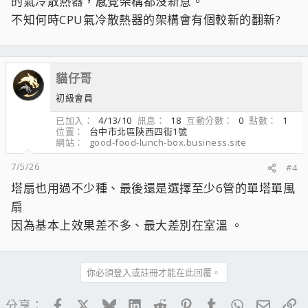
的氣冷散熱器，感覺架構都沒新意。
不知何時CPU氣冷散熱器的架構會有個較新的翻新?
配件有說明書、6個鐵絲線扣、安裝螺絲、散熱膏、刮刀、2轉1
風扇連接線、Intel 背板、扣具、一把十字螺絲起子。雖然配兩顆
貓仔哥
風扇，但仍多給風扇線扣，以後要裝3顆也沒問題。
初級會員
已加入
4/13/10
訊息
18
互動分數
0
點數
1
位置
台中市北區陝西四街1號
搭配2顆 9 片漩渦型扇葉風扇。
網站
good-food-lunch-box.business.site
7/5/26
#4
塔扇也用過不少種、最後還是選擇至少6管的單塔單風
Wonder Tornado 120 風扇，SPFDB 流體動力軸承，扇葉為白
色因為搭配燈效的關係。風扇轉速 350~2000RPM，風量 60.29
扇
CFM，風壓 2.45 mmmH2O，噪音值 26.88 dBA。
因為基本上效果差不多、最大差別在室溫 。
風扇四邊正反面都有橡膠襯墊，避免共振音。
你必須登入或註冊才能在此回覆。
Facebook
X
Bluesky
LinkedIn
Reddit
Pinterest
Tumblr
WhatsApp
電子郵
連
分享：