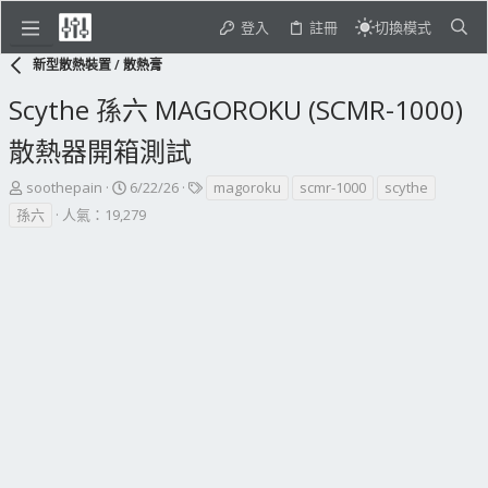
登入
註冊
切換模式
新型散熱裝置 / 散熱膏
Scythe 孫六 MAGOROKU (SCMR-1000)
散熱器開箱測試
主
開
標
soothepain
6/22/26
magoroku
scmr-1000
scythe
題
始
籤
孫六
人氣：19,279
發
日
起
期
人