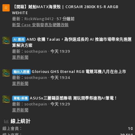
6 根 6mm 熱導管穿插於底座。
【開箱】賊船MATX海景殼 | CORSAIR 2800X RS-R ARGB
R
WEHITE
最新：RickWang0412
57 分鐘前
新型 Case 安裝發表及硬體改裝
AMD 收購 Taalas，為快速成長的 AI 推論市場帶來先進運
AI 應用
底部為銅材質。
算解決方案
最新：soothepain
今天 19:39
業界新聞
AM5 安裝簡介
Glorious GHS Eternal RGB 電競耳機八月在台上市
先拆下主機板原本扣具，四邊套上塑膠墊。
輸出入週邊
最新：soothepain
今天 19:34
業界新聞
放上扣具並鎖上螺絲。
ASUSx三麗鷗耍酷聯萌 潮玩開學祭搶抱AI筆電！
筆電/桌機
最新：soothepain
今天 19:29
業界新聞
放上散熱器，對應螺絲孔位，鎖緊固定。
線上統計
線上會員
10
線上來賓
29,510