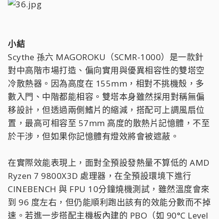
小結
Scythe 孫六 MAGOROKU（SCMR-1000）是一款針
對中高階市場打造、偏向實用與優異相容性的雙塔空
冷散熱器。因為高度在 155mm，相對不挑機殼，多
數入門、中階都能相容。雙塔本身雖然採用對稱無偏
移設計，但透過兩側鰭片的縮減，搭配可上調風扇位
置，最高可相容至 57mm 高度的散熱片記憶體，不至
於干涉，但如果你記憶體有燈效將會被遮蔽。
在實際效能表現上，面對全預設發熱量不算低的 AMD
Ryzen 7 9800X3D 處理器，在全預設環境下進行
CINEBENCH 與 FPU 10分鐘燒機測試，雖然溫度會來
到 96 度左右，但仍能順利跑出該有的效能分數而不掉
速。若進一步搭配主機板內建的 PBO（如 90°C Level