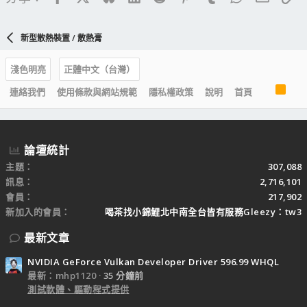
與
虎徹四
的風扇是同一款，不同的是孫六比較低調，沒有燈效。
新型散熱裝置 / 散熱膏
淺色明亮
正體中文（台灣）
散熱器本體，雙塔型設計，大面積銀色散熱鰭片。
R
連絡我們
使用條款與網站規範
隱私權政策
說明
首頁
S
S
論壇統計
主題
307,088
訊息
2,716,101
雙塔對稱無偏移設計。不過可以看到在左右側邊可以縮減一些，
來避免干涉記憶體或是供電散熱器。
會員
217,902
新加入的會員
喝茶找小錦鯉北中南全台皆有服務Gleezy：tw3
最新文章
頂部並沒有使用外飾蓋，應該說是比較輕量型的點綴，一片黑色
NVIDIA GeForce Vulkan Developer Driver 596.99 WHQL
頂蓋，上面有 Scythe 的鐮刀 Logo。
最新：mhp1120
35 分鐘前
測試軟體、驅動程式提供