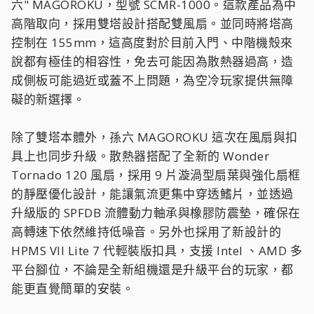
六" MAGOROKU，型號 SCMR-1000。這款產品為中
高階取向，採用雙塔設計搭配雙風扇。並同時將塔高
控制在 155mm，這高度對於目前入門、中階機殼來
說都有極佳的相容性，免去可能因為散熱器過高，造
成側板可能過近或蓋不上問題，為空冷玩家提供無障
礙的新選擇。
除了雙塔本體外，孫六 MAGOROKU 這次在風扇與扣
具上也同步升級。散熱器搭配了全新的 Wonder
Tornado 120 風扇，採用 9 片漩渦型扇葉與強化扇框
的靜壓優化設計，能讓氣流更集中穿透鰭片，並透過
升級版的 SPFDB 流體動力軸承與橡膠防震墊，確保在
高轉速下依然維持低噪音。另外也採用了新設計的
HPMS VII Lite 7 代輕裝版扣具，支援 Intel 、AMD 多
平台腳位，不論是全新組機還是升級平台的玩家，都
能更直覺簡單的安裝。