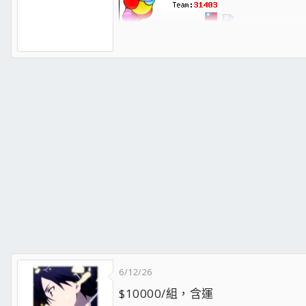
【非官方處理器資料庫 CPU World】
【CPU Benchmark - PassMark超過5萬個系統的完整處理
【Maxon Cinebench 效能排行榜】
【AnandTech Bench 效能測試排行榜】
【GeekBench 系統效能測試排行榜】
【Tom's Hardware 效能測試比較圖表】
【80 Plus 電源供應器轉換效率認證和測試數據】
【TWNIC台灣網際網路連線頻寬圖】
【網路設備效能測試排行榜】
【TechPowerUp Review Database 找評測嗎? 這裡有一堆】
處理器
：
Intel Core i7-14700KF
主機板
：
ASUS ROG STRIX Z790-H GAMING WIFI
記憶體
：TEAMGROUP T-Create
DDR5-6400 CL32 48GB*2
顯示卡
：
MSI RTX4070Ti SUPER 16G GAMING X SLIM
硬 碟
：
ADATA XPG S70 Blade 2TB
散熱器
：
Corsair iCUE H150i RGB PRO XT
機 殼
：
LANCOOL III
電 源
：
Seasonic PRIME 750 Titanium
6/12/26
ＵＰＳ
：
CyberPower 1500AVR
$10000/組，含運
滑 鼠
：
Logitech G502 X