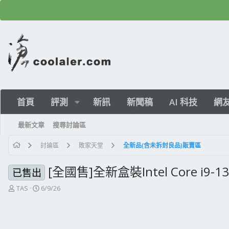
首頁
評測
新訊
新聞稿
AI 科技
網
最新文章
搜尋討論區
討論區
敗家天堂
全新品(含未拆封良品)販賣區
[全國售]全新盒裝Intel Core i9-13
已售出
主
開
TAS
6/9/26
題
始
發
日
起
期
人