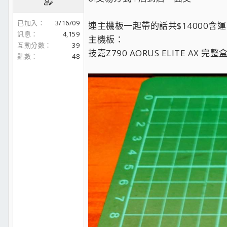
已加入
3/16/09
連主機板一起帶的話共$14000含運
訊息
4,159
主機板：
互動分數
39
技嘉Z790 AORUS ELITE AX 完
點數
48