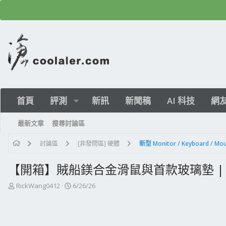
首頁
評測
新訊
新聞稿
AI 科技
網
最新文章
搜尋討論區
討論區
[非發問區] 硬體
新型 Monitor / Keyboard /
【開箱】賊船鎂合金滑鼠與首款玻璃墊 | CORSAIR 
主
開
RickWang0412
6/26/26
題
始
發
日
起
期
人