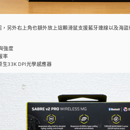
紹，另外右上角也額外放上這顆滑鼠支援藍牙連線以及海盜
與強度
報率
S原生33K DPI光學感應器