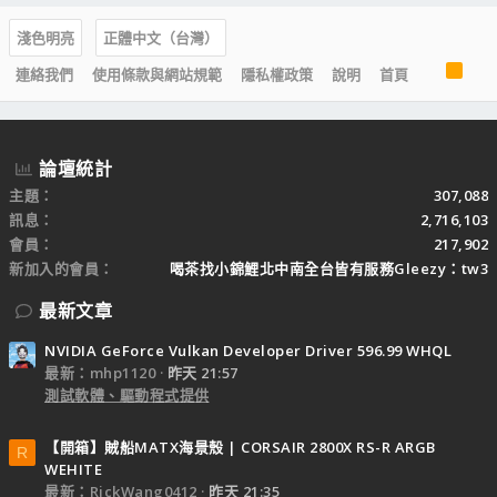
淺色明亮
正體中文（台灣）
R
連絡我們
使用條款與網站規範
隱私權政策
說明
首頁
S
S
論壇統計
主題
307,088
訊息
2,716,103
會員
217,902
新加入的會員
喝茶找小錦鯉北中南全台皆有服務Gleezy：tw3
最新文章
NVIDIA GeForce Vulkan Developer Driver 596.99 WHQL
最新：mhp1120
昨天 21:57
測試軟體、驅動程式提供
【開箱】賊船MATX海景殼 | CORSAIR 2800X RS-R ARGB
R
WEHITE
最新：RickWang0412
昨天 21:35