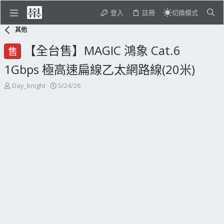
登入
註冊
切換模式
其他
【全台售】MAGIC 鴻象 Cat.6
售
1Gbps 極高速扁線乙太網路線(20米)
主
開
Day_knight
5/24/26
題
始
發
日
起
期
人