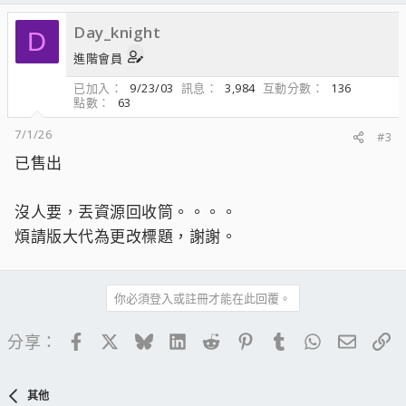
Day_knight
D
進階會員
已加入
9/23/03
訊息
3,984
互動分數
136
點數
63
7/1/26
#3
已售出
沒人要，丟資源回收筒。。。。
煩請版大代為更改標題，謝謝。
你必須登入或註冊才能在此回覆。
Facebook
X
Bluesky
LinkedIn
Reddit
Pinterest
Tumblr
WhatsApp
電子郵
連
分享：
其他