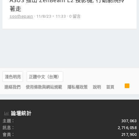
ASUS 推出 ZenBeam L2 投影機, 行動劇院拎
著走
soothepain
11/8/23，11:33
0 留言
淺色明亮
正體中文（台灣）
R
連絡我們
使用條款與網站規範
隱私權政策
說明
首頁
S
S
論壇統計
主題
307,063
訊息
2,716,058
會員
217,900