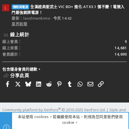
全漢經典聖武士 VIC BD+ 進化 ATX3.1 價不變！電競入
機殼與電源
L
門最強銅牌電源！
最新：laudmankimo
今天 14:42
業界新聞
線上統計
線上會員
9
線上來賓
14,681
會員總計
14,690
包含隱身會員的總數。
分享此頁
Facebook
X
Bluesky
LinkedIn
Reddit
Pinterest
Tumblr
WhatsApp
電子郵件
連結
®
Community platform by XenForo
© 2010-2025 XenForo Ltd.
|
Style and
add-ons by ThemeHouse
本站使用 cookies。若繼續使用本站，則視為您同意我們使用
寬度
查詢
59
時間
1.1454s
記憶體
110.04MB
cookie。