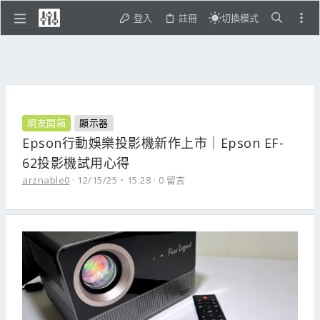
登入
註冊
切換模式
網友開箱
顯示器
Epson行動娛樂投影機新作上市｜Epson EF-
62投影機試用心得
arznable0
12/15/25，15:28
0 留言