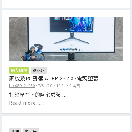
網友開箱
顯示器
家機及PC雙棲 ACER X32 X2電競螢幕
hix020421680
7/31/26，10:51
0 留言
打給厚在下的阿宅房裝 …
Read more……
新訊
顯示器