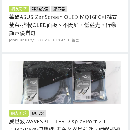
網友開箱
移動設備
顯示器
華碩ASUS ZenScreen OLED MQ16FC可攜式
螢幕-搭載OLED面板、不閃屏、低藍光，行動
顯示優質選
johnuahuang
3/26/26，10:42
0 留言
網友開箱
顯示器
威世波WAVESPLITTER DisplayPort 2.1
DP80/DP40傳輸線-走在業界最前端，通過認證