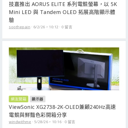
技嘉推出 AORUS ELITE 系列電競螢幕，以 5K
Mini LED 與 Tandem OLED 拓展高階顯示體
驗
soothepain
6/2/26，10:12
0 留言
網友開箱
顯示器
ViewSonic XG2738-2K-OLED兼顧240Hz高速
電競與鮮豔色彩開箱分享
windwithme
5/28/26，10:16
0 留言