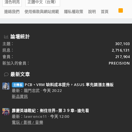
淺色明亮
正體中文（台灣）
R
連絡我們
使用條款與網站規範
隱私權政策
說明
首頁
S
S
論壇統計
主題
307,103
訊息
2,716,131
會員
217,904
新加入的會員
PRECISION
最新文章
PCB、VRM 缺料成本提升，ASUS 率先調漲主機板
主機板
最新：龍門忠武
今天 20:22
新品資訊
霹靂英雄戰紀：刜伐世界─第３９章─搶先看
最新：lawrence11
今天 12:00
電玩 / 影視 / 音樂