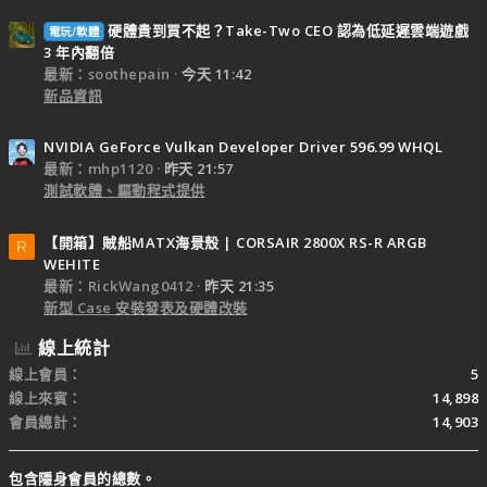
硬體貴到買不起？Take-Two CEO 認為低延遲雲端遊戲
電玩/軟體
3 年內翻倍
最新：soothepain
今天 11:42
新品資訊
NVIDIA GeForce Vulkan Developer Driver 596.99 WHQL
最新：mhp1120
昨天 21:57
測試軟體、驅動程式提供
【開箱】賊船MATX海景殼 | CORSAIR 2800X RS-R ARGB
R
WEHITE
最新：RickWang0412
昨天 21:35
新型 Case 安裝發表及硬體改裝
線上統計
線上會員
5
線上來賓
14,898
會員總計
14,903
包含隱身會員的總數。