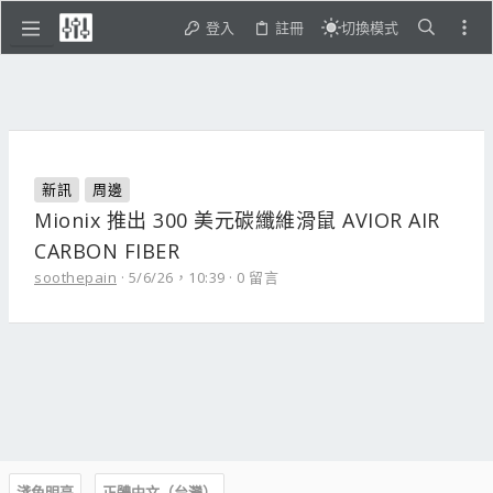
登入
註冊
切換模式
新訊
周邊
Mionix 推出 300 美元碳纖維滑鼠 AVIOR AIR
CARBON FIBER
soothepain
5/6/26，10:39
0 留言
淺色明亮
正體中文（台灣）