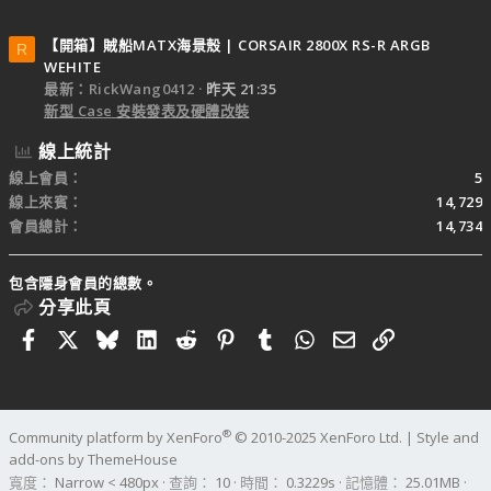
【開箱】賊船MATX海景殼 | CORSAIR 2800X RS-R ARGB
R
WEHITE
最新：RickWang0412
昨天 21:35
新型 Case 安裝發表及硬體改裝
線上統計
線上會員
5
線上來賓
14,729
會員總計
14,734
包含隱身會員的總數。
分享此頁
Facebook
X
Bluesky
LinkedIn
Reddit
Pinterest
Tumblr
WhatsApp
電子郵件
連結
®
Community platform by XenForo
© 2010-2025 XenForo Ltd.
|
Style and
add-ons by ThemeHouse
寬度
查詢
10
時間
0.3229s
記憶體
25.01MB