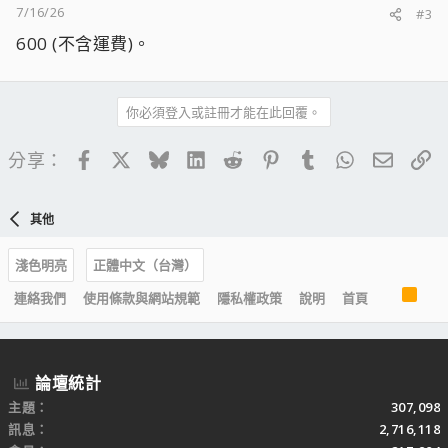
7/16/26
#3
600 (不含運費)。
你必須登入或註冊才能在此回覆。
Facebook
X
Bluesky
LinkedIn
Reddit
Pinterest
Tumblr
WhatsApp
電子郵
連
分享：
其他
淺色明亮
正體中文（台灣）
R
連絡我們
使用條款與網站規範
隱私權政策
說明
首頁
S
S
論壇統計
主題
307,098
訊息
2,716,118