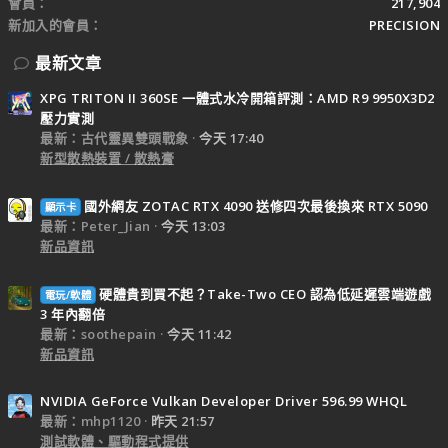
會員
217,904
新加入的會員
PRECISION
最新文章
XPG TRITON II 360SE 一體式水冷開箱評測：AMD R9 9950X3D2
壓力實測
最新：古代靈異雙頭戰象
今天 17:40
新型散熱裝置 / 散熱膏
國外網友 ZOTAC RTX 4090 送修四次最後換來 RTX 5090
顯示卡
最新：Peter_Jian
今天 13:03
新品資訊
硬體貴到買不起？Take-Two CEO 認為低延遲雲端遊戲
電玩/軟體
3 年內翻倍
最新：soothepain
今天 11:42
新品資訊
NVIDIA GeForce Vulkan Developer Driver 596.99 WHQL
最新：mhp1120
昨天 21:57
測試軟體、驅動程式提供