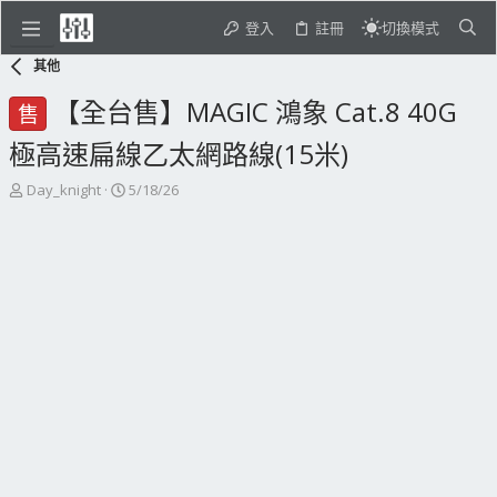
登入
註冊
切換模式
其他
【全台售】MAGIC 鴻象 Cat.8 40G
售
極高速扁線乙太網路線(15米)
主
開
Day_knight
5/18/26
題
始
發
日
起
期
人