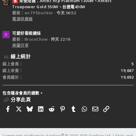
未使用過：Antec hcp Platinum 1300W、Antect
售
Truepower Gold 550W、台達電450W
最新：wcTPEbuilder
今天 06:52
電源供應器
可愛好看眼鏡妹
B
最新：BruceChow
昨天 22:16
美圖分享
線上統計
線上會員
5
線上來賓
19,687
會員總計
19,692
包含隱身會員的總數。
分享此頁
Facebook
X
Bluesky
LinkedIn
Reddit
Pinterest
Tumblr
WhatsApp
電子郵件
連結
®
Community platform by XenForo
© 2010-2025 XenForo Ltd.
|
Style and