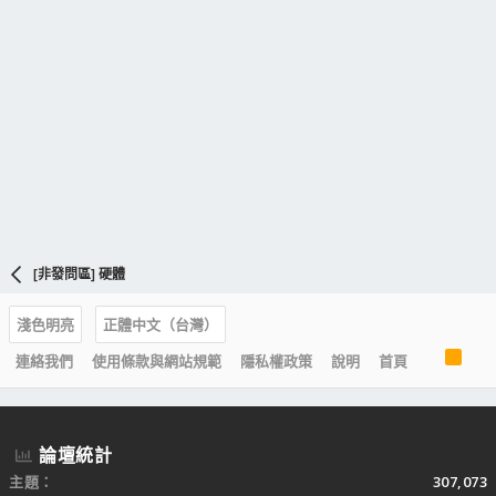
[非發問區] 硬體
淺色明亮
正體中文（台灣）
R
連絡我們
使用條款與網站規範
隱私權政策
說明
首頁
S
S
論壇統計
主題
307,073