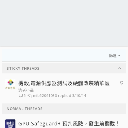
篩選
STICKY THREADS
主
機殼,電源供應器測試及硬體改裝精華區
題
滄者小蟲
mib52061030
3/10/14
5
置
頂
NORMAL THREADS
GPU Safeguard+ 預判風險，發生前攔截！