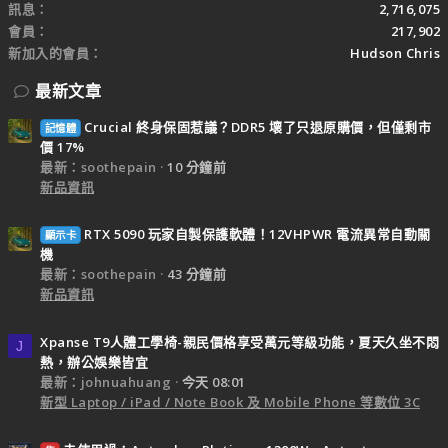
訊息
2,716,075
會員
217,902
新加入的會員
Hudson Chris
最新文章
Crucial 終身保固惹議？DDR5 壞了只退原購價，但僅剩市
記憶體
價 17%
最新：soothepain
10 分鐘前
新品資訊
RTX 5090 玩家自製保護軟體！12VHPWR 電流異常自動關
顯示卡
機
最新：soothepain
43 分鐘前
新品資訊
Xpanse T9人體工學椅-親民價格享受萬元等級功能，夏天久坐不悶
J
熱，辦公娛樂皆宜
最新：johnuahuang
今天 08:01
新型 Laptop / iPad / Note Book 及 Mobile Phone 等數位 3C