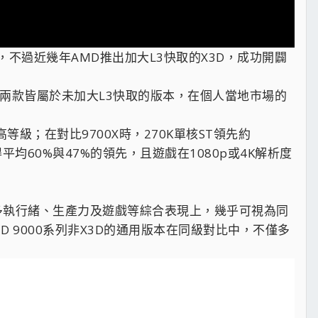
不過近幾年AMD推出加大L3快取的X3D，成功開闢
0X的同級對比，兩款皆屬於未加大L3快取的版本，在個人當地市場的
最高等級；在對比9700X時，270K單核ST領先約
別取得平均60%與47%的領先，且遊戲在1080p或4K解析度
核、多執行緒、生產力及遊戲等綜合表現上，幾乎可視為同
讓AMD 9000系列非X3D的通用版本在同級對比中，不僅多