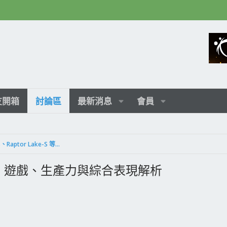
友開箱
討論區
最新消息
會員
[LGA 1851/1700]Arrow Lake-S、Raptor Lake-S 等及相關主板
00X3D：遊戲、生產力與綜合表現解析