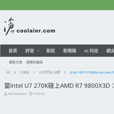
首頁
評測
新訊
新聞稿
AI 科技
網
最新文章
搜尋討論區
討論區
[非發問區] 硬體
當Intel U7 270K碰上AMD R7 98
主
開
windwithme
5/29/26
題
始
發
日
起
期
人