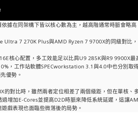
價依據在同架構下皆以核心數為主，越高階通常時脈會略高，
e Ultra 7 270K Plus與AMD Ryzen 7 970
+16E核心配置，多工效能足以比肩U9 285K與R9 9900X
0%，工作站軟體SPECworkstation 3.1與4.0中也分
領先優勢。
 9900X的對比時，雖然兩者定位相差了兩個級距，但在單
s推出，透過增加E-Cores並提高D2D時脈來降低系統延遲，這
連遊戲表現也面臨些微落後的局勢。