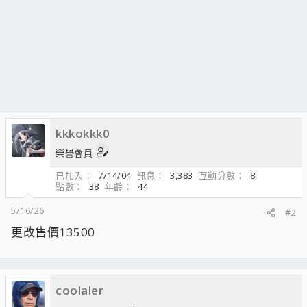
kkkokkk0
榮譽會員
已加入
7/14/04
訊息
3,383
互動分數
8
點數
38
年齡
44
5/16/26
#2
更改售價13500
coolaler