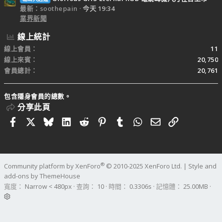
最新：soothepain
今天 19:34
業界新聞
線上統計
線上會員
11
線上來賓
20,750
會員總計
20,761
包含隱身會員的總數。
分享此頁
Facebook
X
Bluesky
LinkedIn
Reddit
Pinterest
Tumblr
WhatsApp
電子郵件
連結
®
Community platform by XenForo
© 2010-2025 XenForo Ltd.
|
Style and
add-ons by ThemeHouse
寬度
查詢
10
時間
0.3306s
記憶體
25.00MB