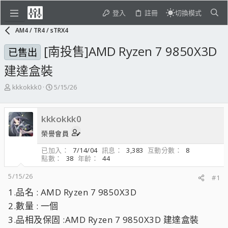
登入
註冊
切換模式
AM4 / TR4 / sTRX4
[南投售]AMD Ryzen 7 9850X3D
已售出
建達盒裝
主
開
kkkokkk0
5/15/26
題
始
發
日
起
期
kkkokkk0
人
榮譽會員
已加入
7/14/04
訊息
3,383
互動分數
8
點數
38
年齡
44
5/15/26
#1
1.品名 : AMD Ryzen 7 9850X3D
2.數量 : 一個
3.品相及保固 :AMD Ryzen 7 9850X3D 建達盒裝