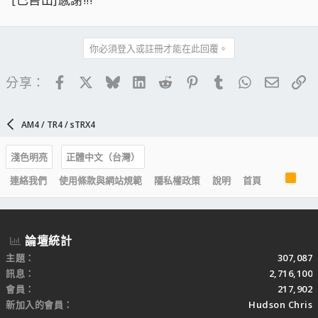
你必須登入或註冊才能在此回覆。
Facebook
X
Bluesky
LinkedIn
Reddit
Pinterest
Tumblr
WhatsApp
電子郵
連
分享：
AM4 / TR4 / sTRX4
淺色明亮
正體中文（台灣）
R
連絡我們
使用條款與網站規範
隱私權政策
說明
首頁
S
S
論壇統計
主題
307,087
訊息
2,716,100
會員
217,902
新加入的會員
Hudson Chris