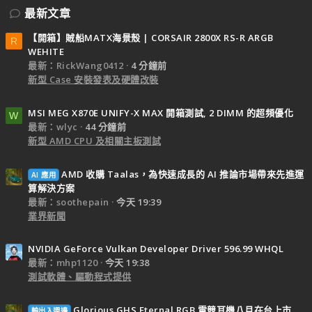
最新文章
【開箱】賊船MATX海景殼 | CORSAIR 2800X RS-R ARGB
R
WEHITE
最新：RickWang0412
4 分鐘前
新型 Case 安裝發表及硬體改裝
MSI MEG X870E UNIFY-X MAX 開箱測試, 2 DIMM 的超頻優化
W
最新：wlyc
44 分鐘前
新型 AMD CPU 及相關主板測試
AMD 收購 Taalas，為快速成長的 AI 推論市場帶來先進運
AI 應用
算解決方案
最新：soothepain
今天 19:39
業界新聞
NVIDIA GeForce Vulkan Developer Driver 596.99 WHQL
最新：mhp1120
今天 19:38
測試軟體、驅動程式提供
Glorious GHS Eternal RGB 電競耳機八月在台上市
輸出入週邊