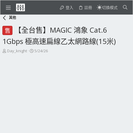
登入
註冊
切換模式
其他
【全台售】MAGIC 鴻象 Cat.6
售
1Gbps 極高速扁線乙太網路線(15米)
主
開
Day_knight
5/24/26
題
始
發
日
起
期
人