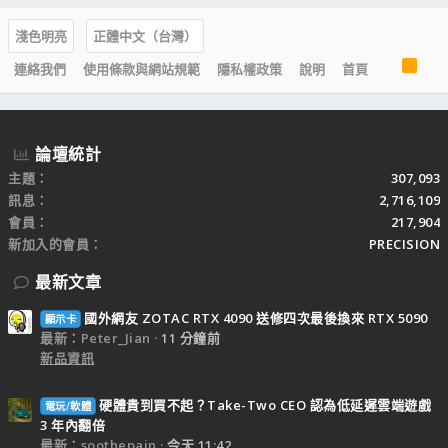
淺色明亮
正體中文（台灣）
R
連絡我們
使用條款與網站規範
隱私權政策
說明
首頁
S
S
論壇統計
主題
307,093
訊息
2,716,109
會員
217,904
新加入的會員
PRECISION
最新文章
國外網友 ZOTAC RTX 4090 送修四次最後換來 RTX 5090
顯示卡
最新：Peter_Jian
11 分鐘前
新品資訊
硬體貴到買不起？Take-Two CEO 認為低延遲雲端遊戲
電玩/軟體
3 年內翻倍
最新：soothepain
今天 11:42