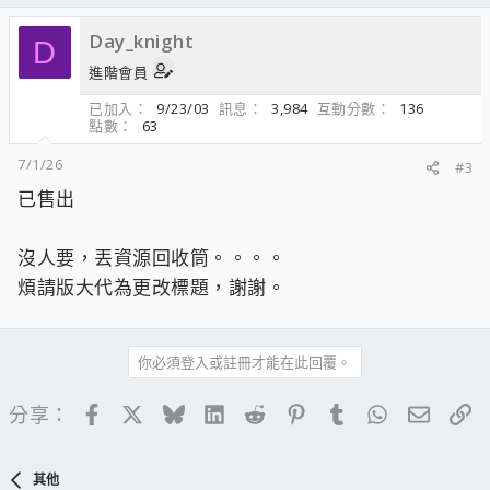
Day_knight
D
進階會員
已加入
9/23/03
訊息
3,984
互動分數
136
點數
63
7/1/26
#3
已售出
沒人要，丟資源回收筒。。。。
煩請版大代為更改標題，謝謝。
你必須登入或註冊才能在此回覆。
Facebook
X
Bluesky
LinkedIn
Reddit
Pinterest
Tumblr
WhatsApp
電子郵
連
分享：
其他