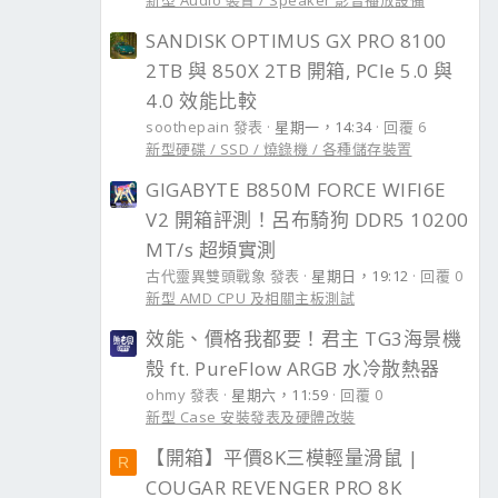
新型 Audio 裝置 / Speaker 影音播放設備
SANDISK OPTIMUS GX PRO 8100
2TB 與 850X 2TB 開箱, PCIe 5.0 與
4.0 效能比較
soothepain 發表
星期一，14:34
回覆 6
新型硬碟 / SSD / 燒錄機 / 各種儲存裝置
GIGABYTE B850M FORCE WIFI6E
V2 開箱評測！呂布騎狗 DDR5 10200
MT/s 超頻實測
古代靈異雙頭戰象 發表
星期日，19:12
回覆 0
新型 AMD CPU 及相關主板測試
效能、價格我都要！君主 TG3海景機
殼 ft. PureFlow ARGB 水冷散熱器
ohmy 發表
星期六，11:59
回覆 0
新型 Case 安裝發表及硬體改裝
【開箱】平價8K三模輕量滑鼠 |
R
COUGAR REVENGER PRO 8K