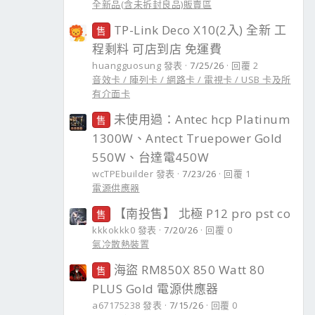
全新品(含未拆封良品)販賣區
TP-Link Deco X10(2入) 全新 工
售
程剩料 可店到店 免運費
huangguosung 發表
7/25/26
回覆 2
音效卡 / 陣列卡 / 網路卡 / 電視卡 / USB 卡及所
有介面卡
未使用過：Antec hcp Platinum
售
1300W、Antect Truepower Gold
550W、台達電450W
wcTPEbuilder 發表
7/23/26
回覆 1
電源供應器
【南投售】 北極 P12 pro pst co
售
kkkokkk0 發表
7/20/26
回覆 0
氣冷散熱裝置
海盜 RM850X 850 Watt 80
售
PLUS Gold 電源供應器
a67175238 發表
7/15/26
回覆 0