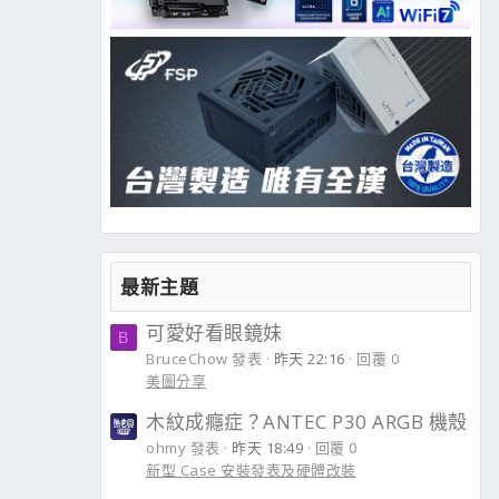
最新主題
可愛好看眼鏡妹
B
BruceChow 發表
昨天 22:16
回覆 0
美圖分享
木紋成癮症？ANTEC P30 ARGB 機殼
ohmy 發表
昨天 18:49
回覆 0
新型 Case 安裝發表及硬體改裝