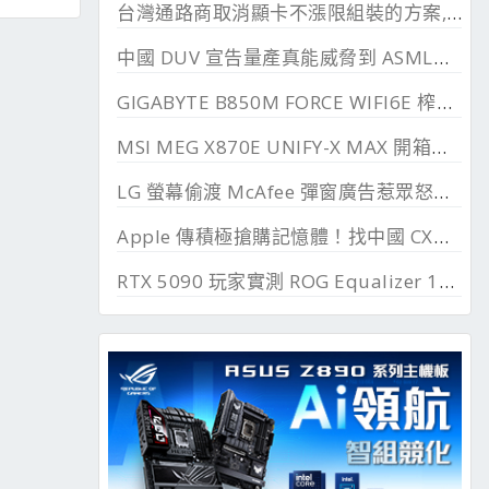
台灣通路商取消顯卡不漲限組裝的方案, 直漲 20~45%
中國 DUV 宣告量產真能威脅到 ASML？外媒稱相差甚遠
GIGABYTE B850M FORCE WIFI6E 榨乾長鑫24G DDR
MSI MEG X870E UNIFY-X MAX 開箱測試, 2 DIMM 的超頻優化
LG 螢幕偷渡 McAfee 彈窗廣告惹眾怒，微軟出手制止
Apple 傳積極搶購記憶體！找中國 CXMT 談價格碰壁
RTX 5090 玩家實測 ROG Equalizer 12V-2x6, 電壓更穩、溫度更低、還解決 SSD 消失問題