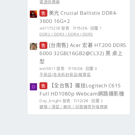
電源供應器
美光 Crucial Ballistix DDR4-
售
3600 16G×2
a67175238 發表
7/15/26
回覆 1
DDR2 / DDR3 / DDR4 / DDR5
[台南售] Acer 宏碁 HT200 DDR5
售
6000 32GB(16GB2@CL32) 黑 桌上
型
wei5811 發表
7/13/26
回覆 0
全新品(含未拆封良品)販賣區
【全台售】羅技Logitech C615
售
D
Full HD1080p Webcam網路攝影機
Day_knight 發表
7/12/26
回覆 2
鍵盤 / 滑鼠 / 喇叭 / 印表機等外接周邊