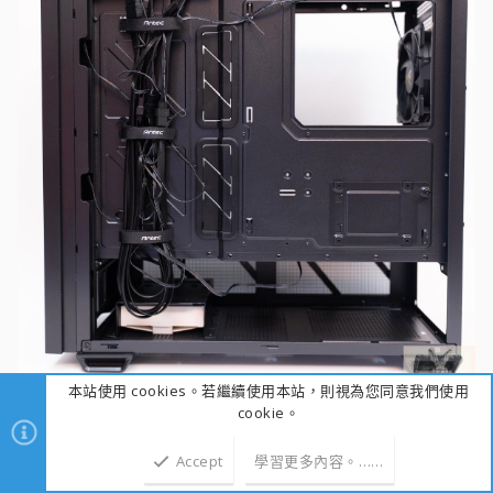
本站使用 cookies。若繼續使用本站，則視為您同意我們使用
cookie。
機殼背面打開可以看到上方I/O拉線下來的那個區塊為
Accept
學習更多內容。……
整線空間