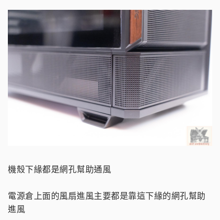
機殼下緣都是網孔幫助通風
電源倉上面的風扇進風主要都是靠這下緣的網孔幫助
進風