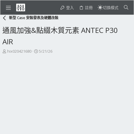
登入
註冊
切換模式
新型 Case 安裝發表及硬體改裝
通風加強&點綴木質元素 ANTEC P30
AIR
主
開
hix020421680
5/21/26
題
始
發
日
起
期
人