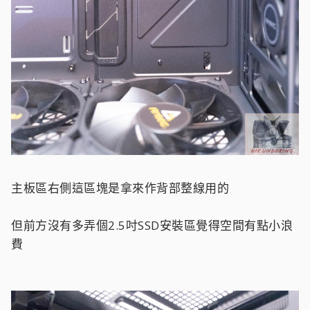
主板區右側這區塊是拿來作背部整線用的
但前方沒有多弄個2.5吋SSD安裝區覺得空間有點小浪
費