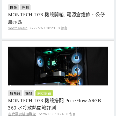
機殼
評測
MONTECH TG3 機殼開箱, 電源倉燈條、公仔
展示區
soothepain
6/29/26，20:23
0 留言
散熱器
機殼
網友開箱
MONTECH TG3 機殼搭配 PureFlow ARGB
360 水冷散熱開箱評測
古代靈異雙頭戰象
6/29/26，10:24
0 留言