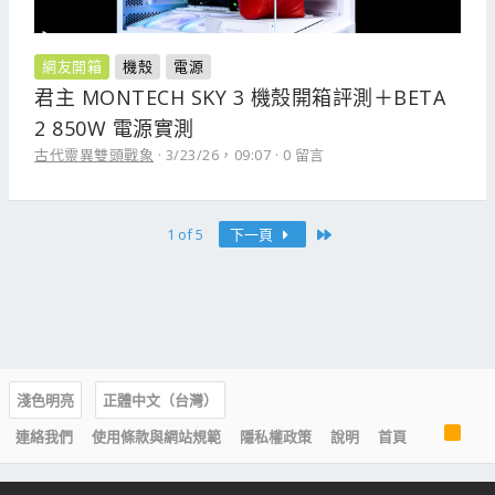
網友開箱
機殼
電源
君主 MONTECH SKY 3 機殼開箱評測＋BETA
2 850W 電源實測
古代靈異雙頭戰象
3/23/26，09:07
0 留言
Last
1 of 5
下一頁
淺色明亮
正體中文（台灣）
R
連絡我們
使用條款與網站規範
隱私權政策
說明
首頁
S
S