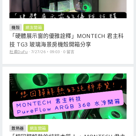
機殼
網友開箱
「硬體展示窗的優雅詮釋」MONTECH 君主科
技 TG3 玻璃海景房機殼開箱分享
杜甫DuFu
7/27/26，09:03
0 留言
散熱器
網友開箱