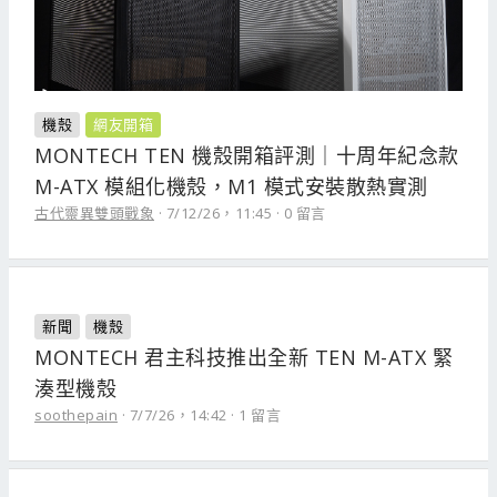
機殼
網友開箱
MONTECH TEN 機殼開箱評測｜十周年紀念款
M-ATX 模組化機殼，M1 模式安裝散熱實測
古代靈異雙頭戰象
7/12/26，11:45
0 留言
新聞
機殼
MONTECH 君主科技推出全新 TEN M-ATX 緊
湊型機殼
soothepain
7/7/26，14:42
1 留言