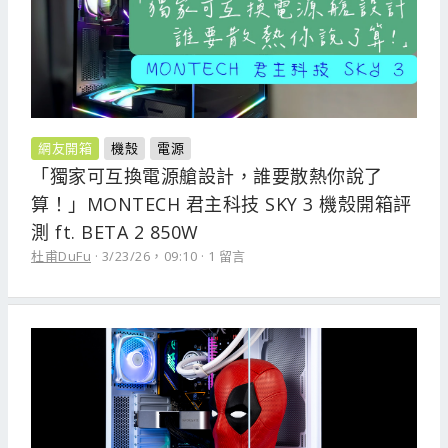
網友開箱
機殼
電源
「獨家可互換電源艙設計，誰要散熱你說了
算！」MONTECH 君主科技 SKY 3 機殼開箱評
測 ft. BETA 2 850W
杜甫DuFu
3/23/26，09:10
1 留言