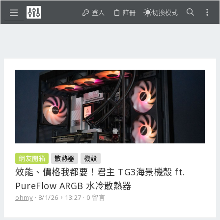
登入
註冊
切換模式
網友開箱
散熱器
機殼
效能、價格我都要！君主 TG3海景機殼 ft.
PureFlow ARGB 水冷散熱器
ohmy
8/1/26，13:27
0 留言