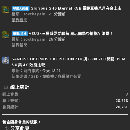
Glorious GHS Eternal RGB 電競耳機八月在台上市
輸出入週邊
最新：soothepain
21 分鐘前
業界新聞
ASUSx三麗鷗耍酷聯萌 潮玩開學祭搶抱AI筆電！
筆電/桌機
最新：soothepain
26 分鐘前
業界新聞
SANDISK OPTIMUS GX PRO 8100 2TB 與 850X 2TB 開箱, PCIe
5.0 與 4.0 效能比較
最新：龍門忠武
今天 18:21
新型硬碟 / SSD / 燒錄機 / 各種儲存裝置
線上統計
線上會員
3
線上來賓
20,778
會員總計
20,781
包含隱身會員的總數。
分享此頁