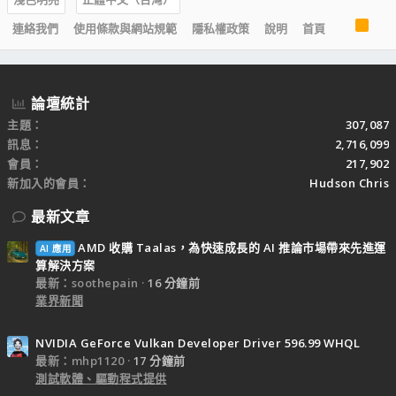
R
連絡我們
使用條款與網站規範
隱私權政策
說明
首頁
S
S
論壇統計
主題
307,087
訊息
2,716,099
會員
217,902
新加入的會員
Hudson Chris
最新文章
AMD 收購 Taalas，為快速成長的 AI 推論市場帶來先進運
AI 應用
算解決方案
最新：soothepain
16 分鐘前
業界新聞
NVIDIA GeForce Vulkan Developer Driver 596.99 WHQL
最新：mhp1120
17 分鐘前
測試軟體、驅動程式提供