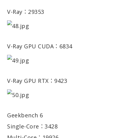
V-Ray：29353
V-Ray GPU CUDA：6834
V-Ray GPU RTX：9423
Geekbench 6
Single-Core：3428
Multi-Core：19926