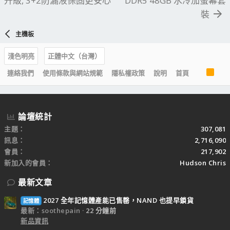
升級, 3+2防漏液保固更安心
DDR5 48GB 水冷加螢幕套
裝
主機板
淺色明亮
正體中文（台灣）
R
連絡我們
使用條款與網站規範
隱私權政策
說明
首頁
S
S
論壇統計
主題
307,081
訊息
2,716,090
會員
217,902
新加入的會員
Hudson Chris
最新文章
2027 全年記憶體產能已售罄，NAND 也提早鎖貨
記憶體
最新：soothepain
22 分鐘前
新品資訊