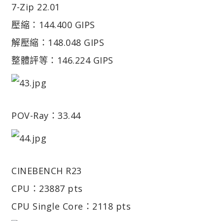
7-Zip 22.01
壓縮：144.400 GIPS
解壓縮：148.048 GIPS
整體評等：146.224 GIPS
POV-Ray：33.44
CINEBENCH R23
CPU：23887 pts
CPU Single Core：2118 pts