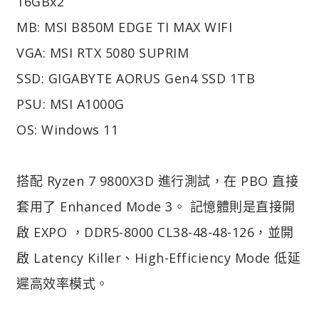
16GBx2
MB: MSI B850M EDGE TI MAX WIFI
VGA: MSI RTX 5080 SUPRIM
SSD: GIGABYTE AORUS Gen4 SSD 1TB
PSU: MSI A1000G
OS: Windows 11
搭配 Ryzen 7 9800X3D 進行測試，在 PBO 直接
套用了 Enhanced Mode 3。 記憶體則是直接開
啟 EXPO ，DDR5-8000 CL38-48-48-126，並開
啟 Latency Killer、High-Efficiency Mode 低延
遲高效率模式。