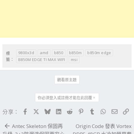
9800x3d
amd
b850
b850m
b850m edge
標
籤：
B850M EDGE TI MAX WIFI
msi
觀看原主題
你必須登入或註冊才能在此回覆。
Facebook
X
Bluesky
LinkedIn
Reddit
Pinterest
Tumblr
WhatsApp
電子郵
連
分享：
Antec Skeleton 保固再
Origin Code 發表 Vortex