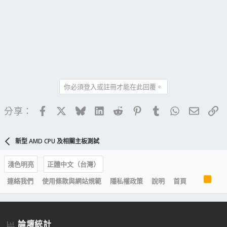
你必須登入或註冊才能在此回覆。
Facebook
X
Bluesky
LinkedIn
Reddit
Pinterest
Tumblr
WhatsApp
電子郵
連
分享：
新型 AMD CPU 及相關主板測試
淺色明亮
正體中文（台灣）
R
連絡我們
使用條款與網站規範
隱私權政策
說明
首頁
S
S
論壇統計