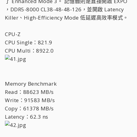
了 Enhanced Mode 3。 記憶體則是直接開啟 EXPO
，DDR5-8000 CL38-48-48-126，並開啟 Latency
Killer、High-Efficiency Mode 低延遲高效率模式。
CPU-Z
CPU Single：821.9
CPU Multi：8922.0
Memory Benchmark
Read：88623 MB/s
Write：91583 MB/s
Copy：61378 MB/s
Latency：62.3 ns