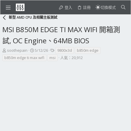
登入
註冊
切換模式
新型 AMD CPU 及相關主板測試
MSI B850M EDGE TI MAX WIFI 開箱測
試, OC Engine、64MB BIOS
主
開
標
soothepain
5/12/26
9800x3d
b850m edge
題
始
籤
b850m edge ti max wifi
msi
人氣：20,912
發
日
起
期
人