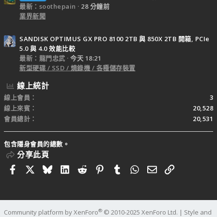
最新：soothepain
28 分鐘前
業界新聞
SANDISK OPTIMUS GX PRO 8100 2TB 與 850X 2TB 開箱, PCIe
5.0 與 4.0 效能比較
最新：龍門忠武
今天 18:21
新型硬碟 / SSD / 燒錄機 / 各種儲存裝置
線上統計
線上會員
3
線上來賓
20,528
會員總計
20,531
包含隱身會員的總數。
分享此頁
Facebook
X
Bluesky
LinkedIn
Reddit
Pinterest
Tumblr
WhatsApp
電子郵件
連結
®
Community platform by XenForo
© 2010-2025 XenForo Ltd.
|
Style and