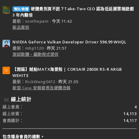
硬體貴到買不起？Take-Two CEO 認為低延遲雲端遊戲
電玩/軟體
3 年內翻倍
最新：soothepain
今天 11:42
新品資訊
NVIDIA GeForce Vulkan Developer Driver 596.99 WHQL
最新：mhp1120
昨天 21:57
測試軟體、驅動程式提供
【開箱】賊船MATX海景殼 | CORSAIR 2800X RS-R ARGB
R
WEHITE
最新：RickWang0412
昨天 21:35
新型 Case 安裝發表及硬體改裝
線上統計
線上會員
4
線上來賓
14,113
會員總計
14,117
包含隱身會員的總數。