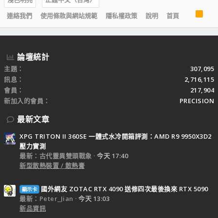
R
連絡我們
使用條款與網站規範
隱私權政策
說明
首頁
S
S
論壇統計
主題
307,095
訊息
2,716,115
會員
217,904
新加入的會員
PRECISION
最新文章
XPG TRITON II 360SE 一體式水冷開箱評測：AMD R9 9950X3D2
壓力實測
最新：古代靈異雙頭戰象
今天 17:40
新型散熱裝置 / 散熱膏
國外網友 ZOTAC RTX 4090 送修四次最後換來 RTX 5090
顯示卡
最新：Peter_Jian
今天 13:03
新品資訊