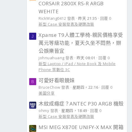
CORSAIR 2800X RS-R ARGB
WEHITE
RickWang0412 發表
昨天 21:35
回覆 0
新型 Case 安裝發表及硬體改裝
Xpanse T9人體工學椅-親民價格享受
J
萬元等級功能，夏天久坐不悶熱，辦
公娛樂皆宜
johnuahuang 發表
昨天 08:01
回覆 0
新型 Laptop / iPad / Note Book 及 Mobile
Phone 等數位 3C
可愛好看眼鏡妹
B
BruceChow 發表
星期四，22:16
回覆 0
美圖分享
木紋成癮症？ANTEC P30 ARGB 機殼
ohmy 發表
星期四，18:49
回覆 0
新型 Case 安裝發表及硬體改裝
MSI MEG X870E UNIFY-X MAX 開箱