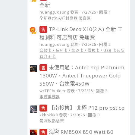
全新
huangguosung 發表
7/27/26
回覆 1
全新品(含未拆封良品)販賣區
TP-Link Deco X10(2入) 全新 工
售
程剩料 可店到店 免運費
huangguosung 發表
7/25/26
回覆 2
音效卡 / 陣列卡 / 網路卡 / 電視卡 / USB 卡及所
有介面卡
未使用過：Antec hcp Platinum
售
1300W、Antect Truepower Gold
550W、台達電450W
wcTPEbuilder 發表
7/23/26
回覆 2
電源供應器
【南投售】 北極 P12 pro pst co
售
kkkokkk0 發表
7/20/26
回覆 0
氣冷散熱裝置
海盜 RM850X 850 Watt 80
售