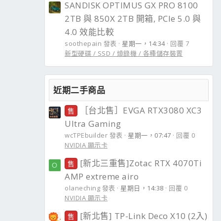
SANDISK OPTIMUS GX PRO 8100
2TB 與 850X 2TB 開箱, PCIe 5.0 與
4.0 效能比較
soothepain 發表
星期一，14:34
回覆 7
新型硬碟 / SSD / 燒錄機 / 各種儲存裝置
近期二手商品
［台北售］EVGA RTX3080 XC3
售
Ultra Gaming
wcTPEbuilder 發表
星期一，07:47
回覆 0
NVIDIA 顯示卡
[新北三重售]Zotac RTX 4070Ti
售
O
AMP extreme airo
olaneching 發表
星期日，14:38
回覆 0
NVIDIA 顯示卡
[新北售] TP-Link Deco X10 (2入)
售