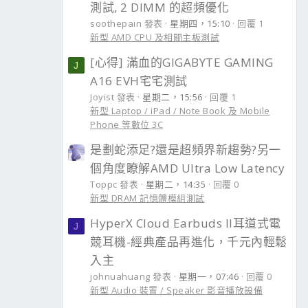
測試, 2 DIMM 的超頻優化
soothepain 發表
星期四，15:10
回覆 1
新型 AMD CPU 及相關主板測試
[心得] 滿血的GIGABYTE GAMING
J
A16 EVH宅宅測試
Joyist 發表
星期二，15:56
回覆 1
新型 Laptop / iPad / Note Book 及 Mobile
Phone 等數位 3C
是劃蛇添足?還是超頻界新趨勢?另一
個角度瞭解AMD Ultra Low Latency
Toppc 發表
星期二，14:35
回覆 0
新型 DRAM 記憶體模組測試
HyperX Cloud Earbuds II耳道式電
J
競耳機-經典產品再進化，千元內輕鬆
入主
johnuahuang 發表
星期一，07:46
回覆 0
新型 Audio 裝置 / Speaker 影音播放設備