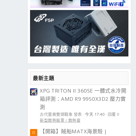
最新主題
XPG TRITON II 360SE 一體式水冷開
箱評測：AMD R9 9950X3D2 壓力實
測
古代靈異雙頭戰象 發表
今天 17:40
回覆 0
新型散熱裝置 / 散熱膏
【開箱】賊船MATX海景殼 |
R