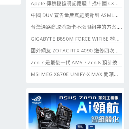
Apple 傳積極搶購記憶體！找中國 CXMT 談價格碰壁
中國 DUV 宣告量產真能威脅到 ASML？外媒稱相差甚遠
台灣通路商取消顯卡不漲限組裝的方案, 直漲 20~45%
GIGABYTE B850M FORCE WIFI6E 榨乾長鑫24G DDR
國外網友 ZOTAC RTX 4090 送修四次最後換來 RTX 5090
Zen 7 是最後一代 AM5，Zen 8 預計換上 AM6 支援 DDR6、PCIe 6.0
MSI MEG X870E UNIFY-X MAX 開箱測試, 2 DIMM 的超頻優化