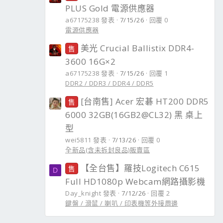
PLUS Gold 電源供應器
a67175238 發表
7/15/26
回覆 0
電源供應器
美光 Crucial Ballistix DDR4-
售
3600 16G×2
a67175238 發表
7/15/26
回覆 1
DDR2 / DDR3 / DDR4 / DDR5
[台南售] Acer 宏碁 HT200 DDR5
售
6000 32GB(16GB2@CL32) 黑 桌上
型
wei5811 發表
7/13/26
回覆 0
全新品(含未拆封良品)販賣區
【全台售】羅技Logitech C615
售
D
Full HD1080p Webcam網路攝影機
Day_knight 發表
7/12/26
回覆 2
鍵盤 / 滑鼠 / 喇叭 / 印表機等外接周邊