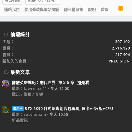
R
連絡我們
使用條款與網站規範
隱私權政策
說明
首頁
S
S
論壇統計
主題
307,102
訊息
2,716,129
會員
217,904
新加入的會員
PRECISION
最新文章
霹靂英雄戰紀：刜伐世界─第３９章─搶先看
最新：lawrence11
今天 12:00
電玩 / 影視 / 音樂
RTX 5090 各式綑綁組合包再現, 買卡+卡+板+CPU
顯示卡
最新：soothepain
今天 10:55
新品資訊