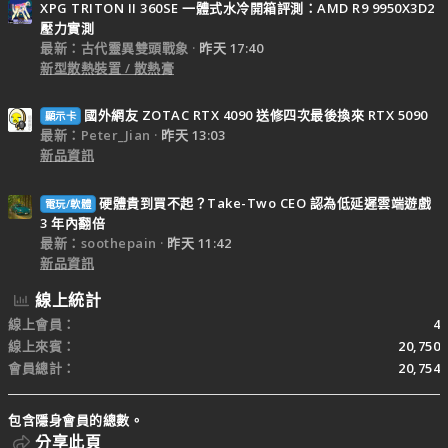
XPG TRITON II 360SE 一體式水冷開箱評測：AMD R9 9950X3D2
壓力實測
最新：古代靈異雙頭戰象
昨天 17:40
新型散熱裝置 / 散熱膏
國外網友 ZOTAC RTX 4090 送修四次最後換來 RTX 5090
顯示卡
最新：Peter_Jian
昨天 13:03
新品資訊
硬體貴到買不起？Take-Two CEO 認為低延遲雲端遊戲
電玩/軟體
3 年內翻倍
最新：soothepain
昨天 11:42
新品資訊
線上統計
線上會員
4
線上來賓
20,750
會員總計
20,754
包含隱身會員的總數。
分享此頁