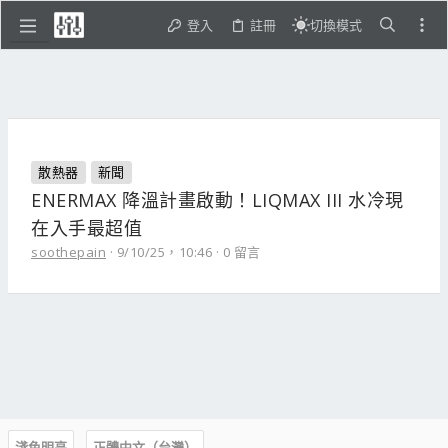
登入
註冊
切換模式
散熱器
新聞
ENERMAX 降溫計畫啟動！LIQMAX III 水冷現
在入手最超值
soothepain
9/10/25，10:46
0 留言
淺色明亮
正體中文（台灣）