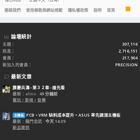
R
連絡我們
使用條款與網站規範
隱私權政策
說明
首頁
S
S
論壇統計
主題
307,116
訊息
2,716,151
會員
217,904
新加入的會員
PRECISION
最新文章
霹靂兵濤─第３２章─搶先看
最新：allno
49 分鐘前
電玩 / 影視 / 音樂
PCB、VRM 缺料成本提升，ASUS 率先調漲主機板
主機板
最新：龍門忠武
今天 14:39
新品資訊