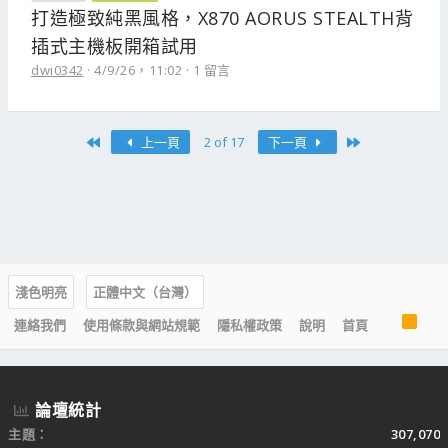
打造極致純黑風格，X870 AORUS STEALTH背
插式主機板開箱試用
dwi0342
4/9/26，11:02
1 留言
First
Last
上一頁
2 of 17
下一頁
淺色明亮
正體中文（台灣）
R
連絡我們
使用條款與網站規範
隱私權政策
說明
首頁
S
S
論壇統計
主題
307,070