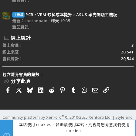
新品資訊
PCB、VRM 缺料成本提升，ASUS 率先調漲主機板
主機板
最新：soothepain
昨天 19:35
新品資訊
線上統計
線上會員
3
線上來賓
20,541
會員總計
20,544
包含隱身會員的總數。
分享此頁
Facebook
X
Bluesky
LinkedIn
Reddit
Pinterest
Tumblr
WhatsApp
電子郵件
連結
®
Community platform by XenForo
© 2010-2025 XenForo Ltd.
|
Style and
add-ons by ThemeHouse
本站使用 cookies。若繼續使用本站，則視為您同意我們使用
寬度
查詢
126
時間
1.5081s
記憶體
111.94MB
cookie。