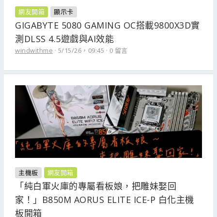
網友開箱
顯示卡
GIGABYTE 5080 GAMING OC搭載9800X3D實
測DLSS 4.5遊戲與AI效能
windwithme
5/15/26，09:45
0 留言
主機板
網友開箱
「純白軍火庫的專屬看板娘，把雕妹娶回
家！」B850M AORUS ELITE ICE-P 白化主機
板開箱