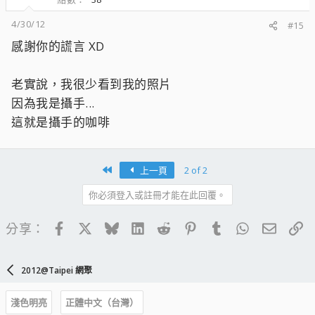
4/30/12
#15
感謝你的謊言 XD
老實說，我很少看到我的照片
因為我是攝手...
這就是攝手的咖啡
First
上一頁
2 of 2
你必須登入或註冊才能在此回覆。
Facebook
X
Bluesky
LinkedIn
Reddit
Pinterest
Tumblr
WhatsApp
電子郵
連
分享：
2012@Taipei 網聚
淺色明亮
正體中文（台灣）