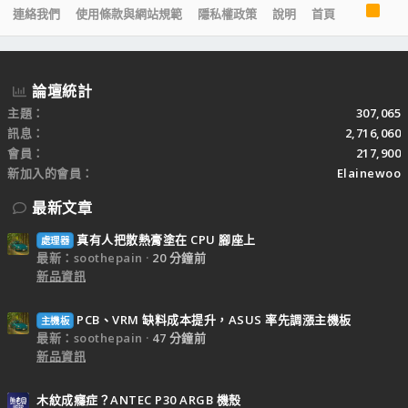
R
連絡我們
使用條款與網站規範
隱私權政策
說明
首頁
S
S
論壇統計
主題
307,065
訊息
2,716,060
會員
217,900
新加入的會員
Elainewoo
最新文章
真有人把散熱膏塗在 CPU 腳座上
處理器
最新：soothepain
20 分鐘前
新品資訊
PCB、VRM 缺料成本提升，ASUS 率先調漲主機板
主機板
最新：soothepain
47 分鐘前
新品資訊
木紋成癮症？ANTEC P30 ARGB 機殼