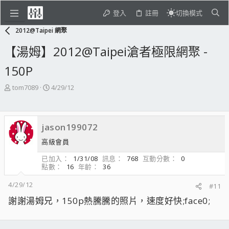
登入
註冊
切換模式
2012@Taipei 網聚
【湯姆】2012@Taipei滄者極限網聚 -
150P
主
開
tom7089
4/29/12
題
始
發
日
起
期
jason199072
人
高級會員
已加入
1/31/08
訊息
768
互動分數
0
點數
16
年齡
36
4/29/12
#11
謝謝湯姆兄，150p熱騰騰的照片，速度好快;face0;