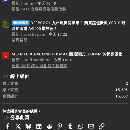
最新：ohmy
今天 18:49
新型 Case 安裝發表及硬體改裝
DEEPCOOL 九州風神開學祭！ 購買超值機殼 CC310 限
機殼與電源
時加碼送 AG400 散熱器！
最新：soothepain
今天 17:22
業界新聞
MSI MEG X870E UNIFY-X MAX 開箱測試, 2 DIMM 的超頻優化
L
最新：laudmankimo
今天 16:10
新型 AMD CPU 及相關主板測試
線上統計
線上會員
2
線上來賓
15,605
會員總計
15,607
包含隱身會員的總數。
分享此頁
Facebook
X
Bluesky
LinkedIn
Reddit
Pinterest
Tumblr
WhatsApp
電子郵件
連結