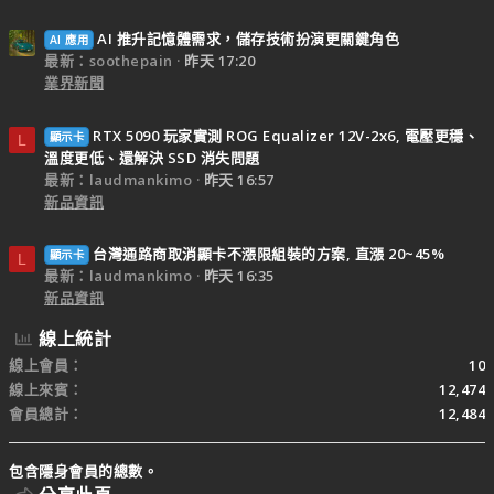
AI 推升記憶體需求，儲存技術扮演更關鍵角色
AI 應用
最新：soothepain
昨天 17:20
業界新聞
RTX 5090 玩家實測 ROG Equalizer 12V-2x6, 電壓更穩、
顯示卡
L
溫度更低、還解決 SSD 消失問題
最新：laudmankimo
昨天 16:57
新品資訊
台灣通路商取消顯卡不漲限組裝的方案, 直漲 20~45%
顯示卡
L
最新：laudmankimo
昨天 16:35
新品資訊
線上統計
線上會員
10
線上來賓
12,474
會員總計
12,484
包含隱身會員的總數。