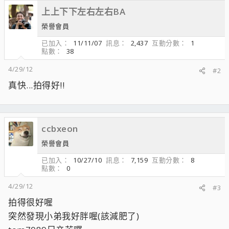
上上下下左右左右BA
榮譽會員
已加入
11/11/07
訊息
2,437
互動分數
1
點數
38
4/29/12
#2
真快...拍得好!!
ccbxeon
榮譽會員
已加入
10/27/10
訊息
7,159
互動分數
8
點數
0
4/29/12
#3
拍得很好喔
突然發現小弟我好胖喔(該減肥了)