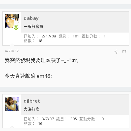
dabay
一般般會員
已加入
2/17/08
訊息
101
互動分數
1
點數
18
4/29/12
#7
我突然發現我要理頭髮了=_=";rr;
今天真速獻醜;em46;
dilbret
大海無崖
已加入
3/7/07
訊息
305
互動分數
0
點數
16