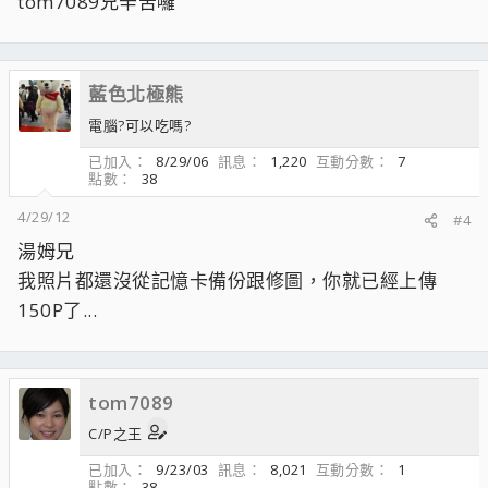
tom7089兄辛苦囉
藍色北極熊
電腦?可以吃嗎?
已加入
8/29/06
訊息
1,220
互動分數
7
點數
38
4/29/12
#4
湯姆兄
我照片都還沒從記憶卡備份跟修圖，你就已經上傳
150P了...
tom7089
C/P之王
已加入
9/23/03
訊息
8,021
互動分數
1
點數
38