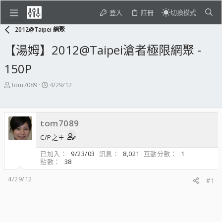
登入
註冊
切換模式
2012@Taipei 網聚
【湯姆】2012@Taipei滄者極限網聚 -
150P
主
開
tom7089
4/29/12
題
始
發
日
起
期
tom7089
人
C/P之王
已加入
9/23/03
訊息
8,021
互動分數
1
點數
38
4/29/12
#1