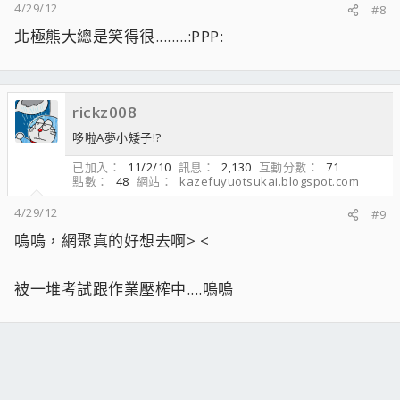
4/29/12
#8
北極熊大總是笑得很........:PPP:
rickz008
哆啦A夢小矮子!?
已加入
11/2/10
訊息
2,130
互動分數
71
點數
48
網站
kazefuyuotsukai.blogspot.com
4/29/12
#9
嗚嗚，網聚真的好想去啊> <
被一堆考試跟作業壓榨中....嗚嗚