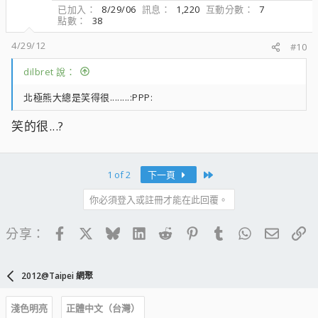
已加入
8/29/06
訊息
1,220
互動分數
7
點數
38
4/29/12
#10
dilbret 說：
北極熊大總是笑得很........:PPP:
笑的很...?
Last
1 of 2
下一頁
你必須登入或註冊才能在此回覆。
Facebook
X
Bluesky
LinkedIn
Reddit
Pinterest
Tumblr
WhatsApp
電子郵
連
分享：
2012@Taipei 網聚
淺色明亮
正體中文（台灣）