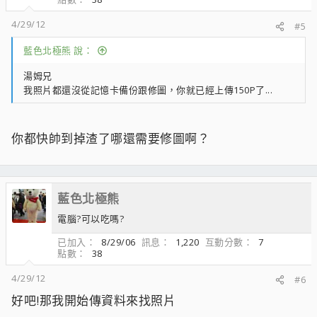
4/29/12
#5
藍色北極熊 說：
湯姆兄
我照片都還沒從記憶卡備份跟修圖，你就已經上傳150P了...
你都快帥到掉渣了哪還需要修圖啊？
藍色北極熊
電腦?可以吃嗎?
已加入
8/29/06
訊息
1,220
互動分數
7
點數
38
4/29/12
#6
好吧!那我開始傳資料來找照片