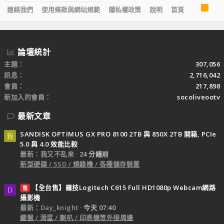
R
連絡我們
使用條款與網站規範
隱私權政策
說明
首頁
S
S
論壇統計
主題
307,056
訊息
2,716,042
會員
217,898
新加入的會員
socoliveootv
最新文章
SANDISK OPTIMUS GX PRO 8100 2TB 與 850X 2TB 開箱, PCIe
我
5.0 與 4.0 效能比較
最新：我又不乱来
24 分鐘前
新型硬碟 / SSD / 燒錄機 / 各種儲存裝置
【全台售】羅技Logitech C615 Full HD1080p Webcam網路
售
D
攝影機
最新：Day_knight
今天 07:40
鍵盤 / 滑鼠 / 喇叭 / 印表機等外接周邊