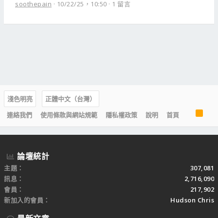
soothepain
10/22/25，10:50
1 留言
淺色明亮
正體中文（台灣）
R
連絡我們
使用條款與網站規範
隱私權政策
說明
首頁
S
S
論壇統計
主題
307,081
訊息
2,716,090
會員
217,902
新加入的會員
Hudson Chris