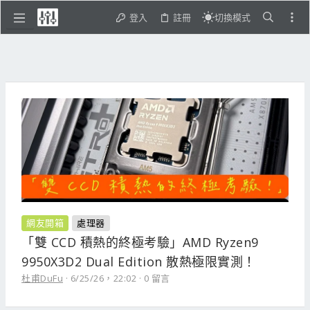
登入
註冊
切換模式
網友開箱
處理器
「雙 CCD 積熱的終極考驗」AMD Ryzen9
9950X3D2 Dual Edition 散熱極限實測！
杜甫DuFu
6/25/26，22:02
0 留言