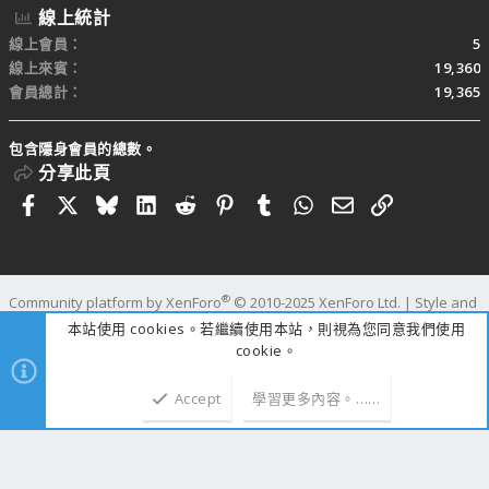
線上統計
線上會員
5
線上來賓
19,360
會員總計
19,365
包含隱身會員的總數。
分享此頁
Facebook
X
Bluesky
LinkedIn
Reddit
Pinterest
Tumblr
WhatsApp
電子郵件
連結
®
Community platform by XenForo
© 2010-2025 XenForo Ltd.
|
Style and
add-ons by ThemeHouse
本站使用 cookies。若繼續使用本站，則視為您同意我們使用
寬度
查詢
83
時間
1.2588s
記憶體
110.45MB
cookie。
Accept
學習更多內容。……
上方
下方