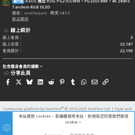
ASUS 推出 ROG PG27UCWM、PG32UCWM，4K 240Hz
顯示器
Tandem RGB OLED
最新：soothepain
昨天 14:17
新品資訊
線上統計
線上會員
3
線上來賓
22,187
會員總計
22,190
包含隱身會員的總數。
分享此頁
Facebook
X
Bluesky
LinkedIn
Reddit
Pinterest
Tumblr
WhatsApp
電子郵件
連結
®
Community platform by XenForo
© 2010-2025 XenForo Ltd.
|
Style and
add-ons by ThemeHouse
本站使用 cookies。若繼續使用本站，則視為您同意我們使用
寬度
查詢
53
時間
1.1141s
記憶體
110.01MB
cookie。