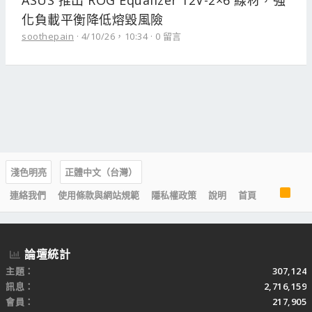
ASUS 推出 ROG Equalizer 12V-2×6 線材，強
化負載平衡降低熔毀風險
soothepain
4/10/26，10:34
0 留言
淺色明亮
正體中文（台灣）
R
連絡我們
使用條款與網站規範
隱私權政策
說明
首頁
S
S
論壇統計
主題
307,124
訊息
2,716,159
會員
217,905