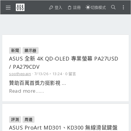
登入
註冊
切換模式
新聞
顯示器
ASUS 全新 4K QD-OLED 專業螢幕 PA27USD
/ PA279CDV
soothepain
7/13/26，13:24
0 留言
贊助百萬首獎力挺影視 …
Read more……
評測
周邊
ASUS ProArt MD301、KD300 無線滑鼠鍵盤