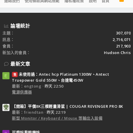
連絡我們
使用條款與網站規範
隱私權政策
說明
首頁
S
S
論壇統計
主題
307,070
訊息
2,716,071
會員
217,903
新加入的會員
Hudson Chris
最新文章
未使用過：Antec hcp Platinum 1300W、Antect
售
E
Truepower Gold 550W、台達電450W
最新：engtong
昨天 22:50
電源供應器
【開箱】平價8K三模輕量滑鼠 | COUGAR REVENGER PRO 8K
最新：friendtan
昨天 22:19
新型 Monitor / Keyboard / Mouse 等輸出入設備
可愛好看眼鏡妹