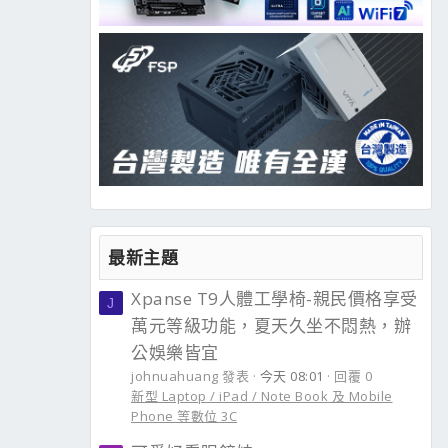
最新主題
Xpanse T9人體工學椅-親民價格享受
J
萬元等級功能，夏天久坐不悶熱，辦
公娛樂皆宜
johnuahuang 發表
今天 08:01
回覆 0
新型 Laptop / iPad / Note Book 及 Mobile
Phone 等數位 3C