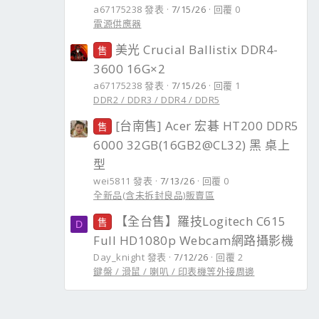
a67175238 發表
7/15/26
回覆 0
電源供應器
美光 Crucial Ballistix DDR4-
售
3600 16G×2
a67175238 發表
7/15/26
回覆 1
DDR2 / DDR3 / DDR4 / DDR5
[台南售] Acer 宏碁 HT200 DDR5
售
6000 32GB(16GB2@CL32) 黑 桌上
型
wei5811 發表
7/13/26
回覆 0
全新品(含未拆封良品)販賣區
【全台售】羅技Logitech C615
售
D
Full HD1080p Webcam網路攝影機
Day_knight 發表
7/12/26
回覆 2
鍵盤 / 滑鼠 / 喇叭 / 印表機等外接周邊