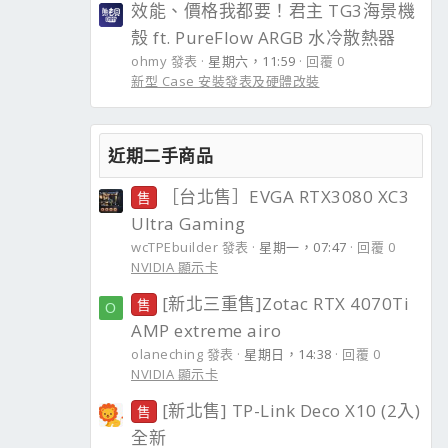
效能、價格我都要！君主 TG3海景機
殼 ft. PureFlow ARGB 水冷散熱器
ohmy 發表
星期六，11:59
回覆 0
新型 Case 安裝發表及硬體改裝
近期二手商品
［台北售］EVGA RTX3080 XC3
售
Ultra Gaming
wcTPEbuilder 發表
星期一，07:47
回覆 0
NVIDIA 顯示卡
[新北三重售]Zotac RTX 4070Ti
售
O
AMP extreme airo
olaneching 發表
星期日，14:38
回覆 0
NVIDIA 顯示卡
[新北售] TP-Link Deco X10 (2入)
售
全新