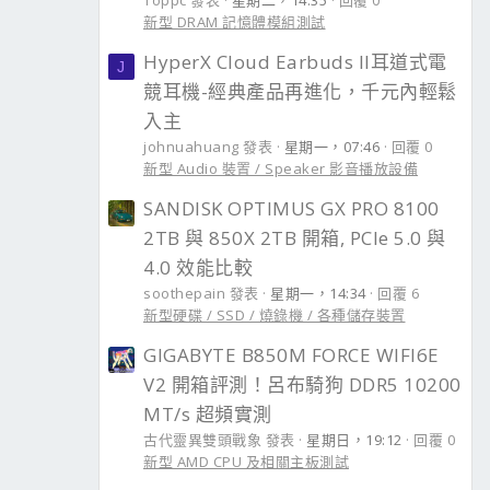
Toppc 發表
星期二，14:35
回覆 0
新型 DRAM 記憶體模組測試
HyperX Cloud Earbuds II耳道式電
J
競耳機-經典產品再進化，千元內輕鬆
入主
johnuahuang 發表
星期一，07:46
回覆 0
新型 Audio 裝置 / Speaker 影音播放設備
SANDISK OPTIMUS GX PRO 8100
2TB 與 850X 2TB 開箱, PCIe 5.0 與
4.0 效能比較
soothepain 發表
星期一，14:34
回覆 6
新型硬碟 / SSD / 燒錄機 / 各種儲存裝置
GIGABYTE B850M FORCE WIFI6E
V2 開箱評測！呂布騎狗 DDR5 10200
MT/s 超頻實測
古代靈異雙頭戰象 發表
星期日，19:12
回覆 0
新型 AMD CPU 及相關主板測試