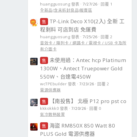
huangguosung 發表
7/27/26
回覆 1
全新品(含未拆封良品)販賣區
TP-Link Deco X10(2入) 全新 工
售
程剩料 可店到店 免運費
huangguosung 發表
7/25/26
回覆 2
音效卡 / 陣列卡 / 網路卡 / 電視卡 / USB 卡及所
有介面卡
未使用過：Antec hcp Platinum
售
1300W、Antect Truepower Gold
550W、台達電450W
wcTPEbuilder 發表
7/23/26
回覆 2
電源供應器
【南投售】 北極 P12 pro pst co
售
kkkokkk0 發表
7/20/26
回覆 0
氣冷散熱裝置
海盜 RM850X 850 Watt 80
售
PLUS Gold 電源供應器