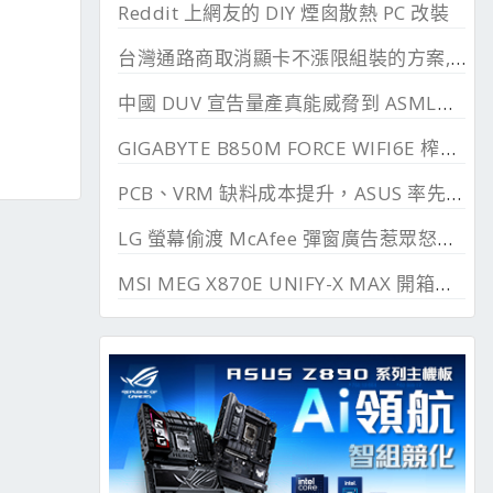
Reddit 上網友的 DIY 煙囪散熱 PC 改裝
台灣通路商取消顯卡不漲限組裝的方案, 直漲 20~45%
中國 DUV 宣告量產真能威脅到 ASML？外媒稱相差甚遠
GIGABYTE B850M FORCE WIFI6E 榨乾長鑫24G DDR
PCB、VRM 缺料成本提升，ASUS 率先調漲主機板
LG 螢幕偷渡 McAfee 彈窗廣告惹眾怒，微軟出手制止
MSI MEG X870E UNIFY-X MAX 開箱測試, 2 DIMM 的超頻優化