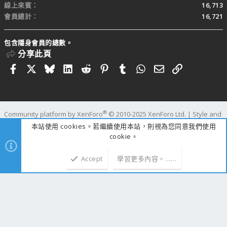
線上來賓
16,713
會員總計
16,721
包含隱身會員的總數。
分享此頁
Facebook
X
Bluesky
LinkedIn
Reddit
Pinterest
Tumblr
WhatsApp
電子郵件
連結
®
Community platform by XenForo
© 2010-2025 XenForo Ltd.
|
Style and
add-ons by ThemeHouse
本站使用 cookies。若繼續使用本站，則視為您同意我們使用
寬度
查詢
69
時間
1.2327s
記憶體
110.09MB
cookie。
Accept
學習更多內容。……
上方
下方