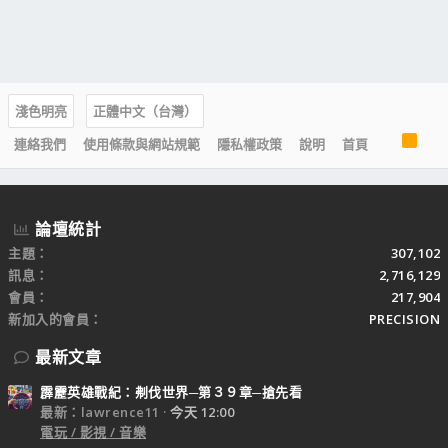
淺色明亮
正體中文（台灣）
R
連絡我們
使用條款與網站規範
隱私權政策
說明
首頁
S
S
論壇統計
主題
307,102
訊息
2,716,129
會員
217,904
新加入的會員
PRECISION
最新文章
霹靂英雄戰紀：刜伐世界─第３９章─搶先看
最新：lawrence11
今天 12:00
電玩 / 影視 / 音樂