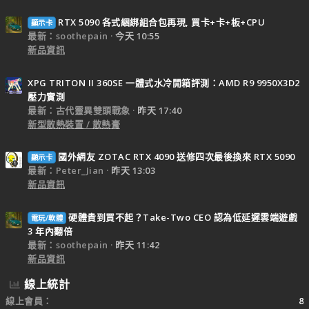
RTX 5090 各式綑綁組合包再現, 買卡+卡+板+CPU
顯示卡
最新：soothepain
今天 10:55
新品資訊
XPG TRITON II 360SE 一體式水冷開箱評測：AMD R9 9950X3D2
壓力實測
最新：古代靈異雙頭戰象
昨天 17:40
新型散熱裝置 / 散熱膏
國外網友 ZOTAC RTX 4090 送修四次最後換來 RTX 5090
顯示卡
最新：Peter_Jian
昨天 13:03
新品資訊
硬體貴到買不起？Take-Two CEO 認為低延遲雲端遊戲
電玩/軟體
3 年內翻倍
最新：soothepain
昨天 11:42
新品資訊
線上統計
線上會員
8