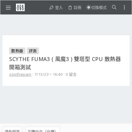
登入
註冊
切換模式
散熱器
評測
SCYTHE FUMA3 ( 風魔3 ) 雙塔型 CPU 散熱器
開箱測試
soothepain
7/13/23，16:40
0 留言
淺色明亮
正體中文（台灣）