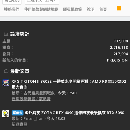
R
連絡我們
使用條款與網站規範
隱私權政策
說明
首頁
S
S
論壇統計
主題
307,098
訊息
2,716,118
會員
217,904
新加入的會員
PRECISION
最新文章
XPG TRITON II 360SE 一體式水冷開箱評測：AMD R9 9950X3D2
壓力實測
最新：古代靈異雙頭戰象
今天 17:40
新型散熱裝置 / 散熱膏
國外網友 ZOTAC RTX 4090 送修四次最後換來 RTX 5090
顯示卡
最新：Peter_Jian
今天 13:03
新品資訊