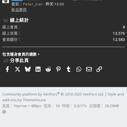
最新：Peter_Jian
昨天 13:03
新品資訊
線上統計
線上會員
8
線上來賓
12,575
會員總計
12,583
包含隱身會員的總數。
分享此頁
Facebook
X
Bluesky
LinkedIn
Reddit
Pinterest
Tumblr
WhatsApp
電子郵件
連結
®
Community platform by XenForo
© 2010-2025 XenForo Ltd.
|
Style and
add-ons by ThemeHouse
寬度
查詢
16
時間
0.3217s
記憶體
26.33MB