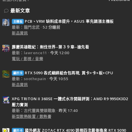
最新文章
PCB、VRM 缺料成本提升，ASUS 率先調漲主機板
主機板
最新：龍門忠武
52 分鐘前
新品資訊
霹靂英雄戰紀：刜伐世界─第３９章─搶先看
最新：lawrence11
今天 12:00
電玩 / 影視 / 音樂
RTX 5090 各式綑綁組合包再現, 買卡+卡+板+CPU
顯示卡
最新：soothepain
今天 10:55
新品資訊
XPG TRITON II 360SE 一體式水冷開箱評測：AMD R9 9950X3D2
壓力實測
最新：古代靈異雙頭戰象
昨天 17:40
新型散熱裝置 / 散熱膏
國外網友 ZOTAC RTX 4090 送修四次最後換來 RTX 5090
顯示卡