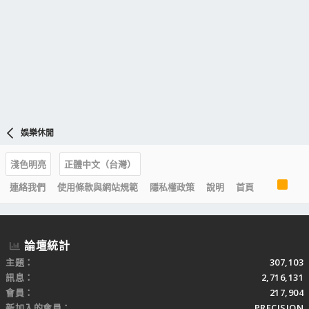
娛樂休閒
淺色明亮
正體中文（台灣）
R
連絡我們
使用條款與網站規範
隱私權政策
說明
首頁
S
S
論壇統計
主題
307,103
訊息
2,716,131
會員
217,904
新加入的會員
PRECISION