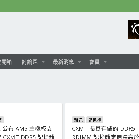
友開箱
討論區
最新消息
會員
板
新訊
記憶體
TE 公布 AM5 主機板支
CXMT 長鑫存儲的 DDR5
CXMT DDR5 記憶體
RDIMM 記憶體定價還高