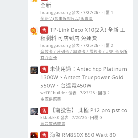
全新
huangguosung 發表
7/27/26
回覆 1
全新品(含未拆封良品)販賣區
TP-Link Deco X10(2入) 全新 工
售
程剩料 可店到店 免運費
huangguosung 發表
7/25/26
回覆 2
音效卡 / 陣列卡 / 網路卡 / 電視卡 / USB 卡及所
有介面卡
未使用過：Antec hcp Platinum
售
1300W、Antect Truepower Gold
550W、台達電450W
wcTPEbuilder 發表
7/23/26
回覆 2
電源供應器
【南投售】 北極 P12 pro pst co
售
kkkokkk0 發表
7/20/26
回覆 0
氣冷散熱裝置
海盜 RM850X 850 Watt 80
售