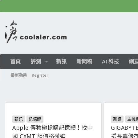
首頁
評測
新訊
新聞稿
AI 科技
網
最新動態
Register
新訊
記憶體
新訊
主機
Apple 傳積極搶購記憶體！找中
GIGABY
國 CXMT 談價格碰壁
援長鑫儲存 