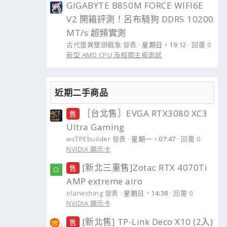
GIGABYTE B850M FORCE WIFI6E
V2 開箱評測！呂布騎狗 DDR5 10200
MT/s 超頻實測
古代靈異雙頭戰象 發表
星期日，19:12
回覆 0
新型 AMD CPU 及相關主板測試
近期二手商品
［台北售］EVGA RTX3080 XC3
售
Ultra Gaming
wcTPEbuilder 發表
星期一，07:47
回覆 0
NVIDIA 顯示卡
[新北三重售]Zotac RTX 4070Ti
售
O
AMP extreme airo
olaneching 發表
星期日，14:38
回覆 0
NVIDIA 顯示卡
[新北售] TP-Link Deco X10 (2入)
售