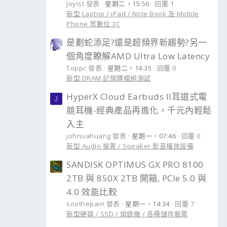
Joyist 發表
星期二，15:56
回覆 1
新型 Laptop / iPad / Note Book 及 Mobile
Phone 等數位 3C
是劃蛇添足?還是超頻界新趨勢?另一
個角度瞭解AMD Ultra Low Latency
Toppc 發表
星期二，14:35
回覆 0
新型 DRAM 記憶體模組測試
HyperX Cloud Earbuds II耳道式電
J
競耳機-經典產品再進化，千元內輕鬆
入主
johnuahuang 發表
星期一，07:46
回覆 0
新型 Audio 裝置 / Speaker 影音播放設備
SANDISK OPTIMUS GX PRO 8100
2TB 與 850X 2TB 開箱, PCIe 5.0 與
4.0 效能比較
soothepain 發表
星期一，14:34
回覆 7
新型硬碟 / SSD / 燒錄機 / 各種儲存裝置