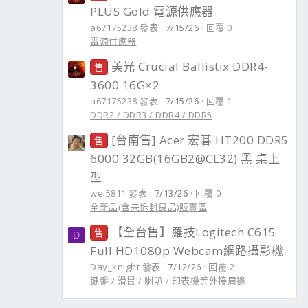
PLUS Gold 電源供應器
a67175238 發表
7/15/26
回覆 0
電源供應器
美光 Crucial Ballistix DDR4-
售
3600 16G×2
a67175238 發表
7/15/26
回覆 1
DDR2 / DDR3 / DDR4 / DDR5
[台南售] Acer 宏碁 HT200 DDR5
售
6000 32GB(16GB2@CL32) 黑 桌上
型
wei5811 發表
7/13/26
回覆 0
全新品(含未拆封良品)販賣區
【全台售】羅技Logitech C615
售
D
Full HD1080p Webcam網路攝影機
Day_knight 發表
7/12/26
回覆 2
鍵盤 / 滑鼠 / 喇叭 / 印表機等外接周邊