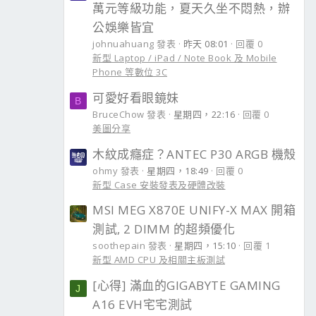
萬元等級功能，夏天久坐不悶熱，辦
公娛樂皆宜
johnuahuang 發表
昨天 08:01
回覆 0
新型 Laptop / iPad / Note Book 及 Mobile
Phone 等數位 3C
可愛好看眼鏡妹
B
BruceChow 發表
星期四，22:16
回覆 0
美圖分享
木紋成癮症？ANTEC P30 ARGB 機殼
ohmy 發表
星期四，18:49
回覆 0
新型 Case 安裝發表及硬體改裝
MSI MEG X870E UNIFY-X MAX 開箱
測試, 2 DIMM 的超頻優化
soothepain 發表
星期四，15:10
回覆 1
新型 AMD CPU 及相關主板測試
[心得] 滿血的GIGABYTE GAMING
J
A16 EVH宅宅測試