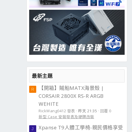
最新主題
【開箱】賊船MATX海景殼 |
R
CORSAIR 2800X RS-R ARGB
WEHITE
RickWang0412 發表
昨天 21:35
回覆 0
新型 Case 安裝發表及硬體改裝
Xpanse T9人體工學椅-親民價格享受
J