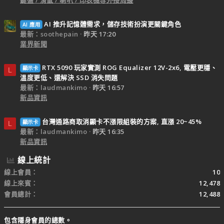
AI 推升記憶體需求，儲存技術扮演更關鍵角色
AI 應用
最新：soothepain
昨天 17:20
業界新聞
RTX 5090 玩家實測 ROG Equalizer 12V-2x6, 電壓更穩、
顯示卡
L
溫度更低、還解決 SSD 消失問題
最新：laudmankimo
昨天 16:57
新品資訊
台灣通路商取消顯卡不漲限組裝的方案, 直漲 20~45%
顯示卡
L
最新：laudmankimo
昨天 16:35
新品資訊
線上統計
線上會員
10
線上來賓
12,478
會員總計
12,488
包含隱身會員的總數。