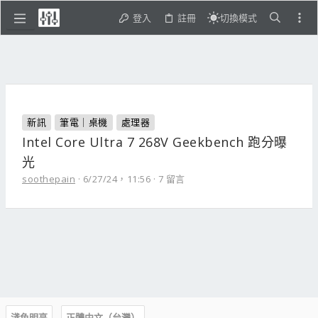
登入
註冊
切換模式
新訊
筆電｜桌機
處理器
Intel Core Ultra 7 268V Geekbench 跑分曝
光
soothepain
6/27/24，11:56
7 留言
淺色明亮
正體中文（台灣）