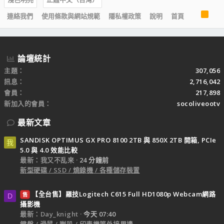
R
連絡我們
使用條款與網站規範
隱私權政策
說明
首頁
S
S
論壇統計
主題
307,056
訊息
2,716,042
會員
217,898
新加入的會員
socoliveootv
最新文章
SANDISK OPTIMUS GX PRO 8100 2TB 與 850X 2TB 開箱, PCIe
我
5.0 與 4.0 效能比較
最新：我又不乱来
24 分鐘前
新型硬碟 / SSD / 燒錄機 / 各種儲存裝置
【全台售】羅技Logitech C615 Full HD1080p Webcam網路
售
D
攝影機
最新：Day_knight
今天 07:40
鍵盤 / 滑鼠 / 喇叭 / 印表機等外接周邊