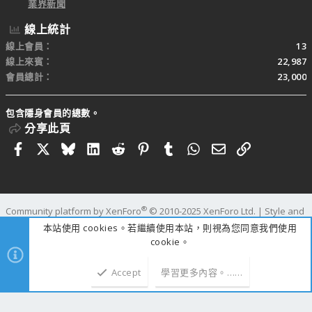
業界新聞
線上統計
線上會員
13
線上來賓
22,987
會員總計
23,000
包含隱身會員的總數。
分享此頁
Facebook
X
Bluesky
LinkedIn
Reddit
Pinterest
Tumblr
WhatsApp
電子郵件
連結
®
Community platform by XenForo
© 2010-2025 XenForo Ltd.
|
Style and
add-ons by ThemeHouse
本站使用 cookies。若繼續使用本站，則視為您同意我們使用
寬度
查詢
100
時間
1.4078s
記憶體
111.59MB
cookie。
Accept
學習更多內容。……
上方
下方