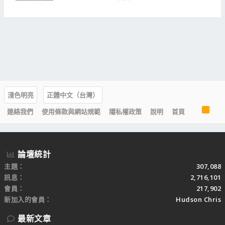
淺色明亮
正體中文（台灣）
R
連絡我們
使用條款與網站規範
隱私權政策
說明
首頁
S
S
論壇統計
主題
307,088
訊息
2,716,101
會員
217,902
新加入的會員
Hudson Chris
最新文章