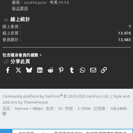
最新：soothepain
今天 11:13
新品資訊
線上統計
線上會員
7
線上來賓
13,676
會員總計
13,683
包含隱身會員的總數。
分享此頁
Facebook
X
Bluesky
LinkedIn
Reddit
Pinterest
Tumblr
WhatsApp
電子郵件
連結
®
Community platform by XenForo
© 2010-2025 XenForo Ltd.
|
Style and
add-ons by ThemeHouse
寬度
查詢
50
時間
2.1039s
記憶體
108.24MB