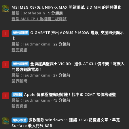
MSI MEG X870E UNIFY-X MAX 開箱測試, 2 DIMM 的超頻優化
最新：soothepain
9 分鐘前
新型 AMD CPU 及相關主板測試
GIGABYTE 推出 AORUS P1600W 電源, 支援四張顯示
機殼與電源
L
卡
最新：laudmankimo
22 分鐘前
新品資訊
全漢經典聖武士 VIC BD+ 進化 ATX3.1 價不變！電競入
機殼與電源
L
門最強銅牌電源！
最新：laudmankimo
37 分鐘前
業界新聞
Apple 傳積極搶購記憶體！找中國 CXMT 談價格碰壁
記憶體
L
最新：laudmankimo
45 分鐘前
新品資訊
微軟刪除 Windows 11 建議 32GB 記憶體文章，畢竟
電玩/軟體
Surface 最入門只 8GB