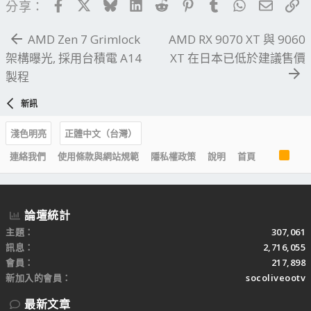
Facebook
X
Bluesky
LinkedIn
Reddit
Pinterest
Tumblr
WhatsApp
電子郵
連
分享：
AMD Zen 7 Grimlock
AMD RX 9070 XT 與 9060
架構曝光, 採用台積電 A14
XT 在日本已低於建議售價
製程
新訊
淺色明亮
正體中文（台灣）
R
連絡我們
使用條款與網站規範
隱私權政策
說明
首頁
S
S
論壇統計
主題
307,061
訊息
2,716,055
會員
217,898
新加入的會員
socoliveootv
最新文章