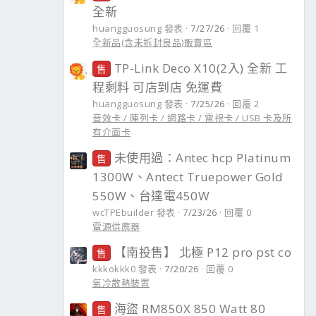
全新
huangguosung 發表
7/27/26
回覆 1
全新品(含未拆封良品)販賣區
TP-Link Deco X10(2入) 全新 工
售
程剩料 可店到店 免運費
huangguosung 發表
7/25/26
回覆 2
音效卡 / 陣列卡 / 網路卡 / 電視卡 / USB 卡及所
有介面卡
未使用過：Antec hcp Platinum
售
1300W、Antect Truepower Gold
550W、台達電450W
wcTPEbuilder 發表
7/23/26
回覆 0
電源供應器
【南投售】 北極 P12 pro pst co
售
kkkokkk0 發表
7/20/26
回覆 0
氣冷散熱裝置
海盜 RM850X 850 Watt 80
售