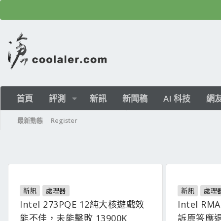
首頁
評測
新訊
新聞稿
AI 科技
網
最新動態
Register
新訊
處理器
新訊
處理
Intel 273PQE 12純大核遊戲效
Intel R
能不佳，未能擊敗 13900K
訴原答應退