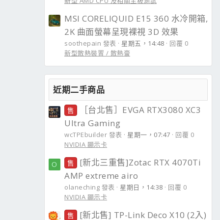
新型 AMD CPU 及相關主板測試
MSI CORELIQUID E15 360 水冷開箱,
2K 曲面螢幕呈現裸視 3D 效果
soothepain 發表
星期五，14:48
回覆 0
新型散熱裝置 / 散熱膏
近期二手商品
［台北售］EVGA RTX3080 XC3
售
Ultra Gaming
wcTPEbuilder 發表
星期一，07:47
回覆 0
NVIDIA 顯示卡
[新北三重售]Zotac RTX 4070Ti
售
O
AMP extreme airo
olaneching 發表
星期日，14:38
回覆 0
NVIDIA 顯示卡
[新北售] TP-Link Deco X10 (2入)
售