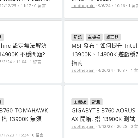
12/12/25，11:17
0 留言
soothepain
9/6/24，10:16
1 留
器
新訊
主機板
處理器
aseline 設定無法解決
MSI 發布 ” 如何提升 Intel
14900K 不穩問題?
13900K、14900K 遊戲穩
5/3/24，11:04
1 留言
指南
soothepain
4/26/24，10:37
1 
測
主機板
評測
 B760 TOMAHAWK
GIGABYTE B760 AORUS 
, 搭 13900K 無須
AX 開箱, 搭 13900K 測試
soothepain
1/12/23，20:28
0 
1/17/23，16:24
0 留言