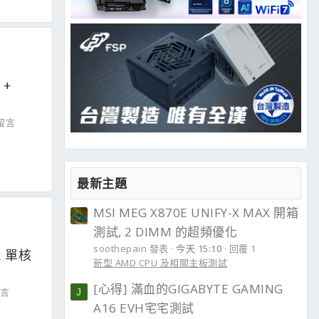
 +
 留言
最新主題
MSI MEG X870E UNIFY-X MAX 開箱
測試, 2 DIMM 的超頻優化
soothepain 發表
今天 15:10
回覆 1
k 單核
新型 AMD CPU 及相關主板測試
[心得] 滿血的GIGABYTE GAMING
留言
J
A16 EVH宅宅測試