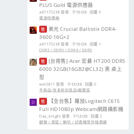
PLUS Gold 電源供應器
a67175238 發表
7/15/26
回覆 0
電源供應器
美光 Crucial Ballistix DDR4-
售
3600 16G×2
a67175238 發表
7/15/26
回覆 1
DDR2 / DDR3 / DDR4 / DDR5
[台南售] Acer 宏碁 HT200 DDR5
售
6000 32GB(16GB2@CL32) 黑 桌上
型
wei5811 發表
7/13/26
回覆 0
全新品(含未拆封良品)販賣區
【全台售】羅技Logitech C615
售
D
Full HD1080p Webcam網路攝影機
Day_knight 發表
7/12/26
回覆 2
鍵盤 / 滑鼠 / 喇叭 / 印表機等外接周邊