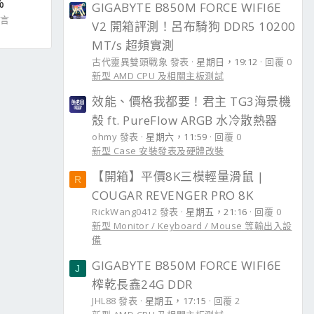
%
GIGABYTE B850M FORCE WIFI6E
留言
V2 開箱評測！呂布騎狗 DDR5 10200
MT/s 超頻實測
古代靈異雙頭戰象 發表
星期日，19:12
回覆 0
新型 AMD CPU 及相關主板測試
效能、價格我都要！君主 TG3海景機
殼 ft. PureFlow ARGB 水冷散熱器
ohmy 發表
星期六，11:59
回覆 0
新型 Case 安裝發表及硬體改裝
【開箱】平價8K三模輕量滑鼠 |
R
COUGAR REVENGER PRO 8K
RickWang0412 發表
星期五，21:16
回覆 0
新型 Monitor / Keyboard / Mouse 等輸出入設
備
GIGABYTE B850M FORCE WIFI6E
J
榨乾長鑫24G DDR
JHL88 發表
星期五，17:15
回覆 2