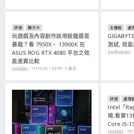
評測
顯示卡
主機板
處
玩遊戲及內容創作該用銳龍還是
GIGABYT
暴龍？看 7950X、 13900K 在
測試, 效
soothepain
ASUS ROG RTX 4080 平台之效
能差異比較
coolaler
11/15/22，22:09
5 留言
評測
處理
Intel「R
場,看第13代 
Core i5-
coolaler
10/