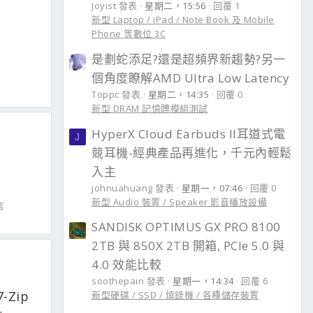
Joyist 發表
星期二，15:56
回覆 1
新型 Laptop / iPad / Note Book 及 Mobile
Phone 等數位 3C
是劃蛇添足?還是超頻界新趨勢?另一
個角度瞭解AMD Ultra Low Latency
Toppc 發表
星期二，14:35
回覆 0
新型 DRAM 記憶體模組測試
HyperX Cloud Earbuds II耳道式電
J
競耳機-經典產品再進化，千元內輕鬆
入主
johnuahuang 發表
星期一，07:46
回覆 0
新型 Audio 裝置 / Speaker 影音播放設備
言
SANDISK OPTIMUS GX PRO 8100
2TB 與 850X 2TB 開箱, PCIe 5.0 與
4.0 效能比較
soothepain 發表
星期一，14:34
回覆 6
7-Zip
新型硬碟 / SSD / 燒錄機 / 各種儲存裝置