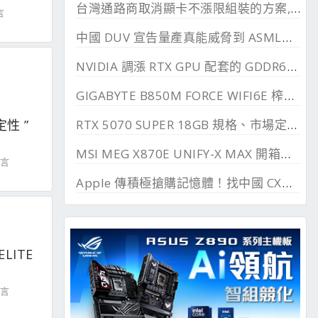
台灣通路商取消顯卡不漲限組裝的方案, 直漲 20~45%
言
中國 DUV 宣告量產真能威脅到 ASML？外媒稱相差甚遠
NVIDIA 調漲 RTX GPU 配套的 GDDR6、GDDR7 價格
GIGABYTE B850M FORCE WIFI6E 榨乾長鑫24G DDR
RTX 5070 SUPER 18GB 規格、市場定位與可能推出時間
定性 ”
MSI MEG X870E UNIFY-X MAX 開箱測試, 2 DIMM 的超頻優化
留言
Apple 傳積極搶購記憶體！找中國 CXMT 談價格碰壁
ELITE
留言