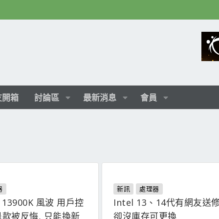
友開箱
討論區
最新消息
會員
器
新訊
處理器
MA 13900K 風波 用戶控
Intel 13、14代有網友送修
款被反悔, 只能換新
卻沒庫存可更換